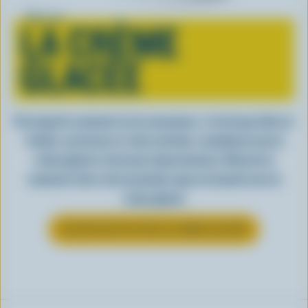
Tout sur
LA CRÈME
GLACÉE
Peu importe comment on la consomme, c’est lorsqu’elle est
fraîche, onctueuse et, bien entendu, canadienne que la
crème glacée a tout pour impressionner. Découvrez
comment clore votre prochain repas en beauté avec la
crème glacée
EN SAVOIR PLUS SUR LA CRÈME GLACÉE