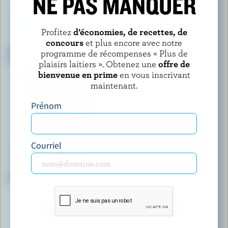
NE PAS MANQUER
Profitez
d’économies, de recettes, de
WESTERN FAMILY
LE GLACIER BILBOQUET
concours
et plus encore avec notre
Sandwichs à la crème glacée
Barres de crème glacée cara-
programme de récompenses « Plus de
biscuits et crème
sel de mer
plaisirs laitiers ». Obtenez une
offre de
bienvenue en prime
en vous inscrivant
maintenant.
Prénom
Courriel
CAL & GARY'S
COATICOOK
Crème glacée chocolat
Sundae crème glacée fraise
DÉCOUVRIR D’AUTRES PRODUITS