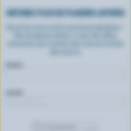
OBTENEZ PLUS DE PLAISIRS LAITIERS
Inscrivez-vous à notre nouveau programme «
Plus de plaisirs laitiers » pour des offres
exclusives, des recettes, des concours et bien
plus encore.
Prénom
Courriel