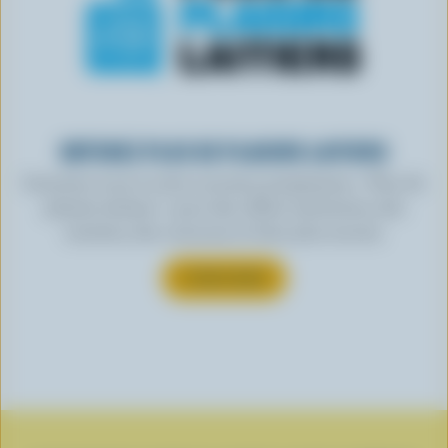
OBTENEZ PLUS DE PLAISIRS LAITIERS
Inscrivez-vous à notre nouveau programme « Plus de
plaisirs laitiers » pour des offres exclusives, des
recettes, des concours et bien plus encore.
S’INSCRIRE