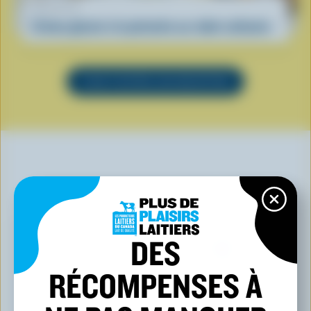
RECETTE
Crème glacée à la pistache au robot culinaire
VOIR TOUTES LES RECETTES
VOUS POURRIEZ AUSSI AIMER
DES
RÉCOMPENSES À