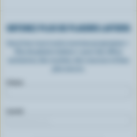
OBTENEZ PLUS DE PLAISIRS LAITIERS
Inscrivez-vous à notre nouveau programme «
Plus de plaisirs laitiers » pour des offres
exclusives, des recettes, des concours et bien
plus encore.
Prénom
Courriel