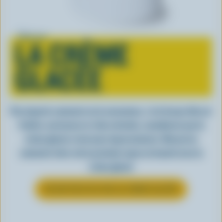
Tout sur
LA CRÈME
GLACÉE
Peu importe comment on la consomme, c’est lorsqu’elle est
fraîche, onctueuse et, bien entendu, canadienne que la
crème glacée a tout pour impressionner. Découvrez
comment clore votre prochain repas en beauté avec la
crème glacée
EN SAVOIR PLUS SUR LA CRÈME GLACÉE