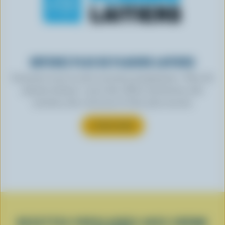
OBTENEZ PLUS DE PLAISIRS LAITIERS
Inscrivez-vous à notre nouveau programme « Plus de
plaisirs laitiers » pour des offres exclusives, des
recettes, des concours et bien plus encore.
S’INSCRIRE
RECETTES POPULAIRES AVEC CRÈME