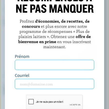
NE PAS MANQUER
PC BAR LAITIER
CHAPMAN'S
Profitez
d’économies, de recettes, de
Crème glacée vanille
Barres de crème glacée Yukon
concours
et plus encore avec notre
lynx éclair au chocolat
croquant
programme de récompenses « Plus de
plaisirs laitiers ». Obtenez une
offre de
bienvenue en prime
en vous inscrivant
maintenant.
Prénom
Courriel
COATICOOK
HÄAGEN-DAZS
Crème glacée à l'ancienne
Barres de crème glacée
érable et noix
croustillant au caramel et aux
amandes