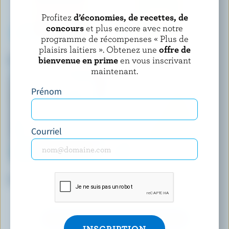
Profitez
d’économies, de recettes, de
concours
et plus encore avec notre
programme de récompenses « Plus de
plaisirs laitiers ». Obtenez une
offre de
BALDERSON
FOUNDERS & FARMERS
bienvenue en prime
en vous inscrivant
Cheddar fort coloré
Parmesan râpé
maintenant.
Prénom
Courriel
FROMAGERIE RANG 9
VALEUR PLUS
Le Paternel
Mozzarella partiellement
écrémé
DÉCOUVRIR D’AUTRES PRODUITS