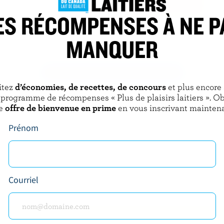
ES RÉCOMPENSES À NE P
NTS
INSPIRATION BERGERON
MANQUER
er
Raclette Le Fin Renard
DÉCOUVRIR D’AUTRES PRODUITS
itez
d’économies, de recettes, de concours
et plus encore
 programme de récompenses « Plus de plaisirs laitiers ». O
e
offre de bienvenue en prime
en vous inscrivant maintena
Prénom
Courriel