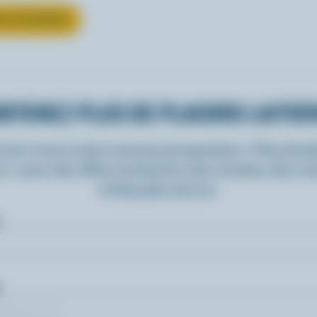
UR LE FROMAGE
BTENEZ PLUS DE PLAISIRS LAITIE
rivez-vous à notre nouveau programme « Plus de pla
rs » pour des offres exclusives, des recettes, des c
et bien plus encore.