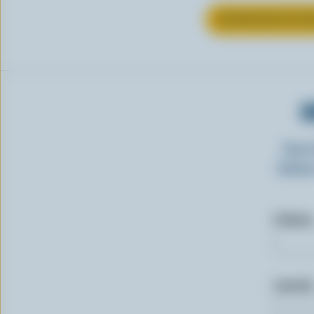
EN SAVOIR PLUS S
O
Insc
laitie
Prénom
Courriel