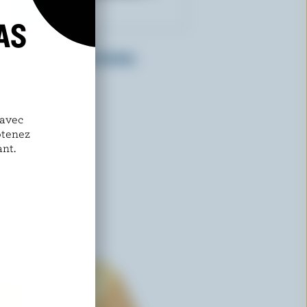
AS
CRACKER BARREL
Feta émietté ail et herbes
 avec
btenez
nt.