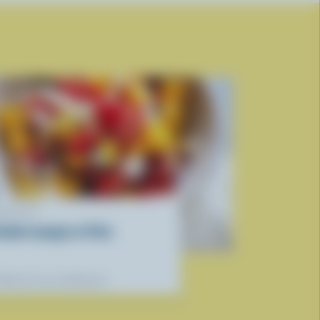
ECETTE
alade mangue et Feta
éférées de nos diététistes