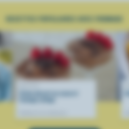
RECETTES POPULAIRES AVEC FROMAGE
RECETTE
R
Crème dessert au cacao et
S
fromage cottage
Préférées de nos diététistes
Pr