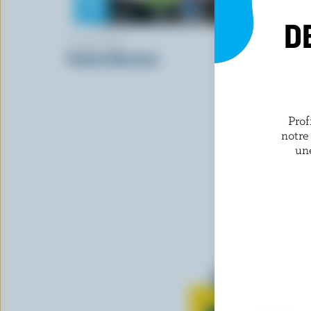
D
L'ANCÊTRE
COMPLIME
Fondue Baluchon
Suisse lég
Prof
notre
un
Tout sur