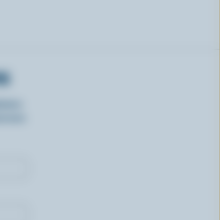
RS
isirs
oncours