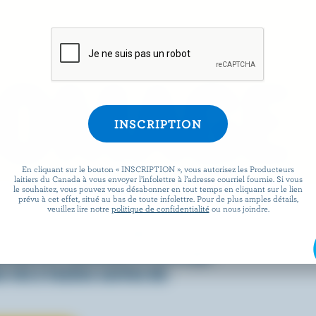
ROMAGE
En cliquant sur le bouton « INSCRIPTION », vous autorisez les Producteurs
laitiers du Canada à vous envoyer l’infolettre à l’adresse courriel fournie. Si vous
le souhaitez, vous pouvez vous désabonner en tout temps en cliquant sur le lien
prévu à cet effet, situé au bas de toute infolettre. Pour de plus amples détails,
 facile que de préparer des
veuillez lire notre
politique de confidentialité
ou nous joindre.
x lorsqu’ils sont agrémentés
écouvrez comment le fromage
 vie à toutes sortes de