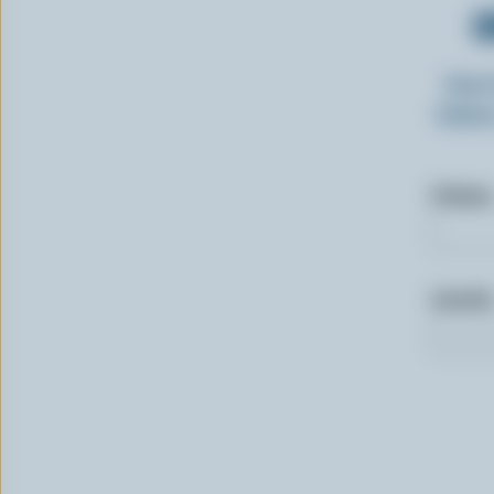
O
Insc
laitie
Prénom
Courriel