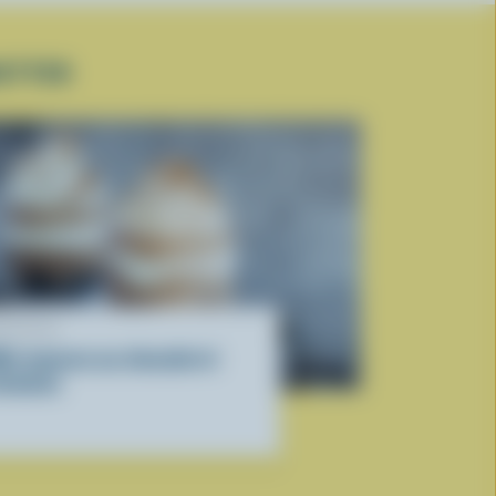
UETTER
ECETTE
ini mousse au chocolat et
rownies