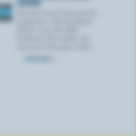
LAITIERS
Inscrivez-vous à notre nouveau
programme « Plus de plaisirs
laitiers » pour des offres
exclusives, des recettes, des
concours et bien plus encore.
S’INSCRIRE