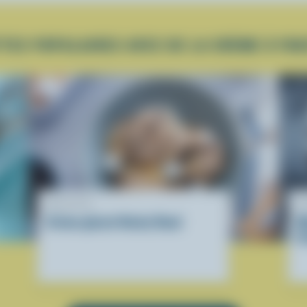
TES POPULAIRES AVEC DE LA CRÈME À FO
RECETTE
R
Crème glacée Rocky Road
M
b