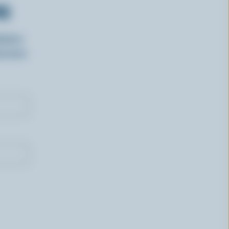
RS
isirs
oncours