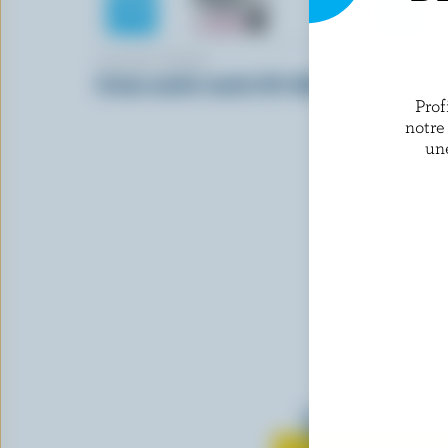
ISLAND FARMS
REID'S DA
Crème moitié-moitié 10% M.G.
Crème légè
Prof
notre
un
Tout sur