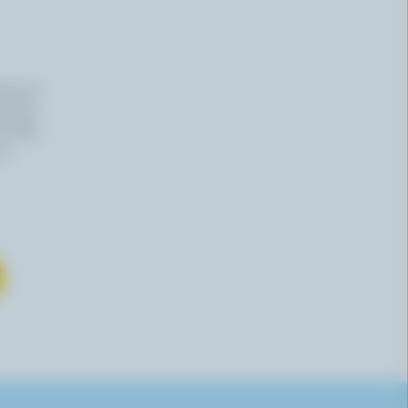
iers du
haitez,
 effet,
re