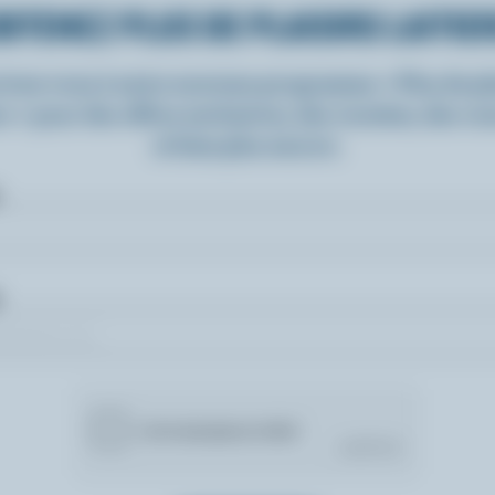
BTENEZ PLUS DE PLAISIRS LAITIE
rivez-vous à notre nouveau programme « Plus de pla
rs » pour des offres exclusives, des recettes, des c
et bien plus encore.