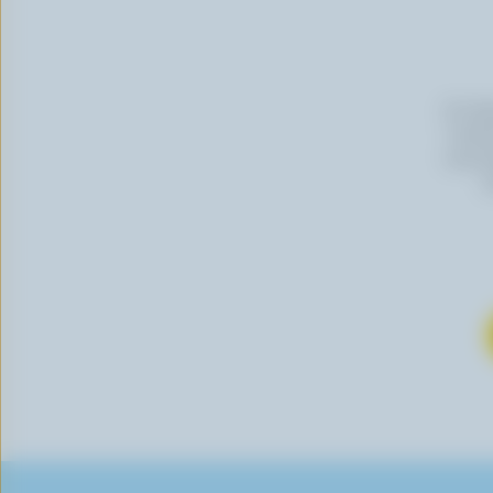
En cli
Canada
vous p
s