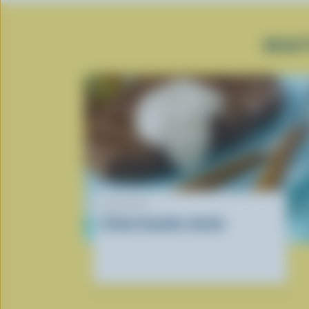
RECET
RECETTE
Crème fouettée relevée