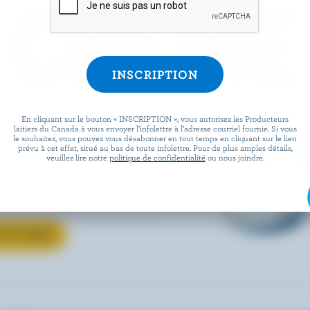
 CRÈME
En cliquant sur le bouton « INSCRIPTION », vous autorisez les Producteurs
e ce petit je-ne-sais-quoi aux
laitiers du Canada à vous envoyer l’infolettre à l’adresse courriel fournie. Si vous
le souhaitez, vous pouvez vous désabonner en tout temps en cliquant sur le lien
ouvrez comment la crème
prévu à cet effet, situé au bas de toute infolettre. Pour de plus amples détails,
veuillez lire notre
politique de confidentialité
ou nous joindre.
ut rehausser tous vos
és, de la sauce au café.
R LA CRÈME