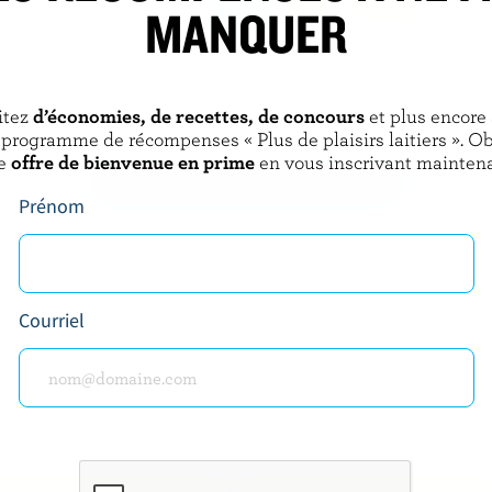
MANQUER
IRY
KAWARTHA DAIRY
re fraîche 5% M.G.
Crème à café 10% M.G.
itez
d’économies, de recettes, de concours
et plus encore
 programme de récompenses « Plus de plaisirs laitiers ». O
e
offre de bienvenue en prime
en vous inscrivant maintena
DÉCOUVRIR D’AUTRES PRODUITS
Prénom
Courriel