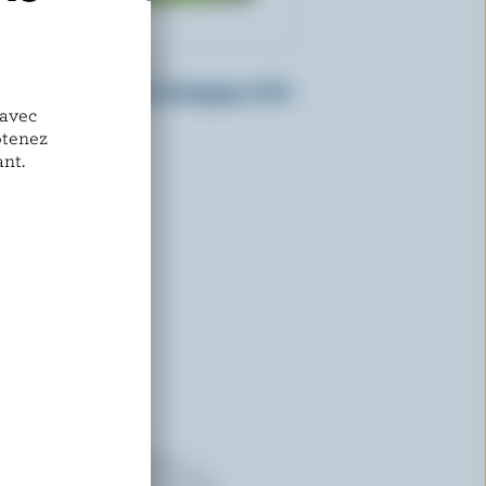
ORGANIC MEADOW
Crème sure légère biologique 5.5%
M.G.
 avec
btenez
nt.