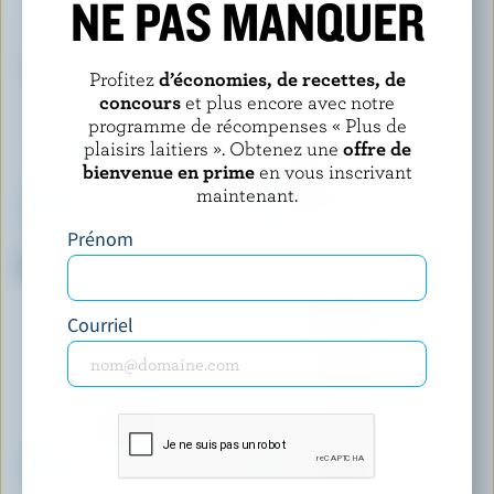
NE PAS MANQUER
Profitez
d’économies, de recettes, de
concours
et plus encore avec notre
programme de récompenses « Plus de
plaisirs laitiers ». Obtenez une
offre de
bienvenue en prime
en vous inscrivant
maintenant.
Prénom
SEALTEST PAR NATREL
LUCERNE
Crème sure 14% M.G.
Crème à fouetter 33% M.G.
Courriel