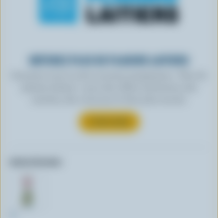
OBTENEZ PLUS DE PLAISIRS LAITIERS
Inscrivez-vous à notre nouveau programme « Plus de
plaisirs laitiers » pour des offres exclusives, des
recettes, des concours et bien plus encore.
S’INSCRIRE
Autres formats:
1L