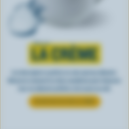
Tout sur
LA CRÈME
La crème ajoute ce petit je-ne-sais-quoi aux aliments.
Découvrez comment la crème canadienne peut rehausser
tous vos aliments préférés, de la sauce au café.
EN SAVOIR PLUS SUR LA CRÈME