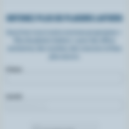
OBTENEZ PLUS DE PLAISIRS LAITIERS
Inscrivez-vous à notre nouveau programme «
Plus de plaisirs laitiers » pour des offres
exclusives, des recettes, des concours et bien
plus encore.
Prénom
Courriel