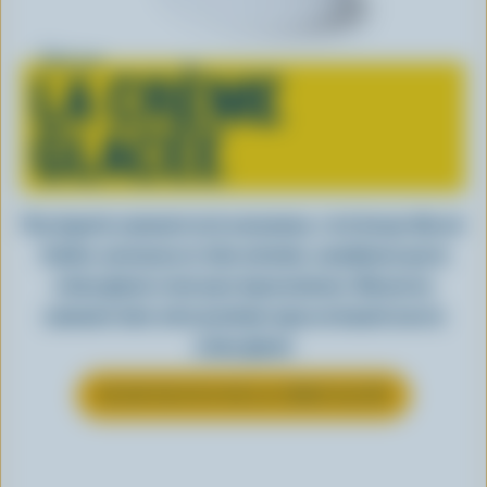
Tout sur
LA CRÈME
GLACÉE
Peu importe comment on la consomme, c’est lorsqu’elle est
fraîche, onctueuse et, bien entendu, canadienne que la
crème glacée a tout pour impressionner. Découvrez
comment clore votre prochain repas en beauté avec la
crème glacée
EN SAVOIR PLUS SUR LA CRÈME GLACÉE