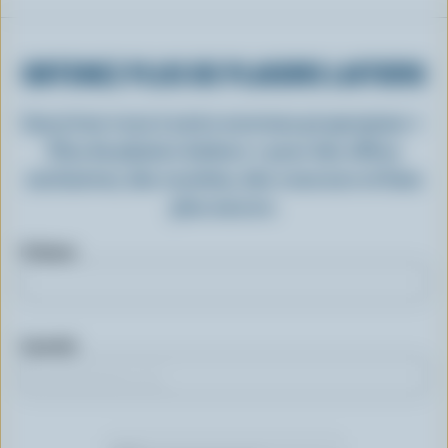
OBTENEZ PLUS DE PLAISIRS LAITIERS
Inscrivez-vous à notre nouveau programme «
Plus de plaisirs laitiers » pour des offres
exclusives, des recettes, des concours et bien
plus encore.
Prénom
Courriel