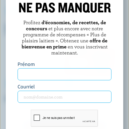
NE PAS MANQUER
LONDON ICE CREAM COMPANY
LONDON ICE CREAM COMPANY
Profitez
d’économies, de recettes, de
Crème glacée pralines et
Crème glacée traces d'orignal
concours
et plus encore avec notre
crème
programme de récompenses « Plus de
plaisirs laitiers ». Obtenez une
offre de
bienvenue en prime
en vous inscrivant
maintenant.
Prénom
Courriel
SHAW'S ICE CREAM
CHAPMAN'S
Crème glacée bûcheron
Sandwichs à la crème glacée
moments des Fêtes menthe
poivrée
DÉCOUVRIR D’AUTRES PRODUITS