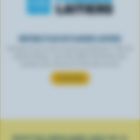
OBTENEZ PLUS DE PLAISIRS LAITIERS
Inscrivez-vous à notre nouveau programme « Plus de
plaisirs laitiers » pour des offres exclusives, des
recettes, des concours et bien plus encore.
S’INSCRIRE
RECETTES POPULAIRES AVEC DE LA