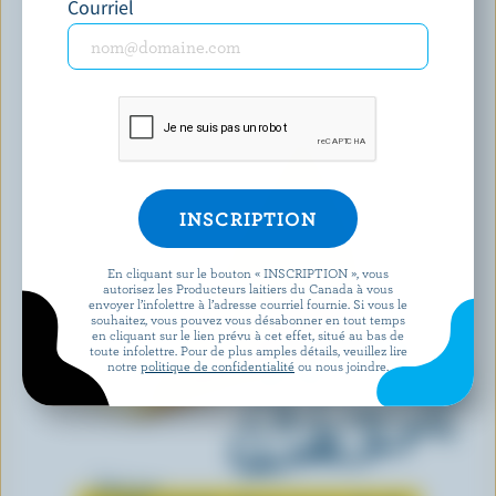
Courriel
En cliquant sur le bouton « INSCRIPTION », vous
autorisez les Producteurs laitiers du Canada à vous
envoyer l’infolettre à l’adresse courriel fournie. Si vous le
souhaitez, vous pouvez vous désabonner en tout temps
en cliquant sur le lien prévu à cet effet, situé au bas de
toute infolettre. Pour de plus amples détails, veuillez lire
notre
politique de confidentialité
ou nous joindre.
Tout sur