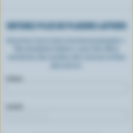
OBTENEZ PLUS DE PLAISIRS LAITIERS
Inscrivez-vous à notre nouveau programme «
Plus de plaisirs laitiers » pour des offres
exclusives, des recettes, des concours et bien
plus encore.
Prénom
Courriel