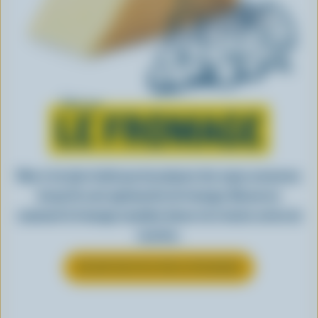
Tout sur
LE FROMAGE
Rien n’est plus facile que de préparer des repas savoureux
lorsqu’ils sont agrémentés de fromage. Découvrez
comment le fromage canadien donne vie à toutes sortes de
recettes.
EN SAVOIR PLUS SUR LE FROMAGE