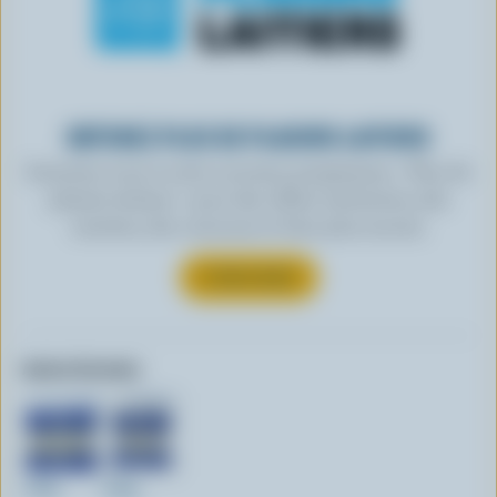
OBTENEZ PLUS DE PLAISIRS LAITIERS
Inscrivez-vous à notre nouveau programme « Plus de
plaisirs laitiers » pour des offres exclusives, des
recettes, des concours et bien plus encore.
S’INSCRIRE
Autres formats:
100g
200g