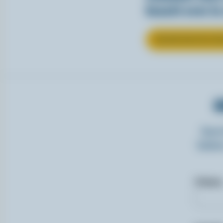
beauté avec la
EN SAVOIR PLUS SU
O
Insc
laitie
Prénom