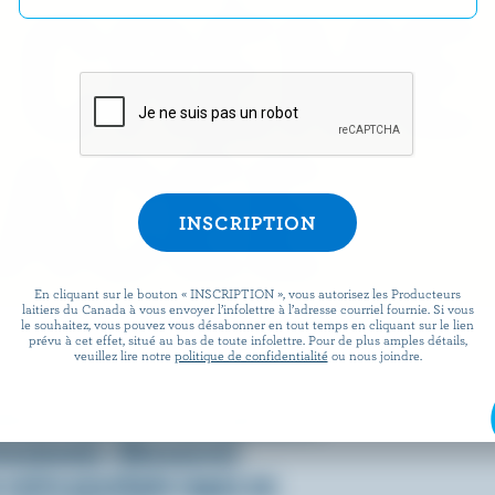
 CRÈME
ACÉE
En cliquant sur le bouton « INSCRIPTION », vous autorisez les Producteurs
laitiers du Canada à vous envoyer l’infolettre à l’adresse courriel fournie. Si vous
le souhaitez, vous pouvez vous désabonner en tout temps en cliquant sur le lien
prévu à cet effet, situé au bas de toute infolettre. Pour de plus amples détails,
omment on la consomme, c’est
veuillez lire notre
politique de confidentialité
ou nous joindre.
 fraîche, onctueuse et, bien
ienne que la crème glacée a
essionner. Découvrez
votre prochain repas en