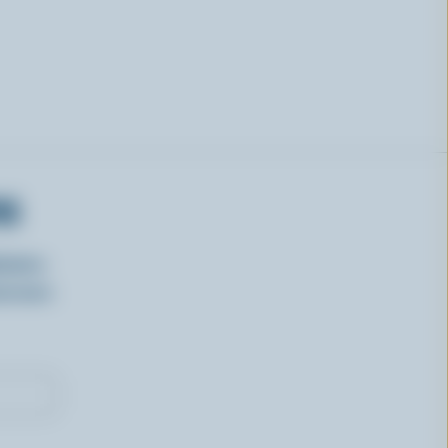
RS
isirs
oncours