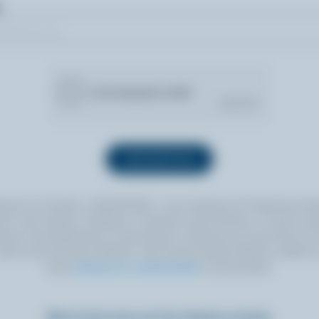
quant sur le bouton « INSCRIPTION », vous autorisez les Producteurs lait
 à vous envoyer l’infolettre à l’adresse courriel fournie. Si vous le sou
ouvez vous désabonner en tout temps en cliquant sur le lien prévu à cet
itué au bas de toute infolettre. Pour de plus amples détails, veuillez li
notre
politique de confidentialité
ou nous joindre.
Retrouvez-nous sur les réseaux sociaux