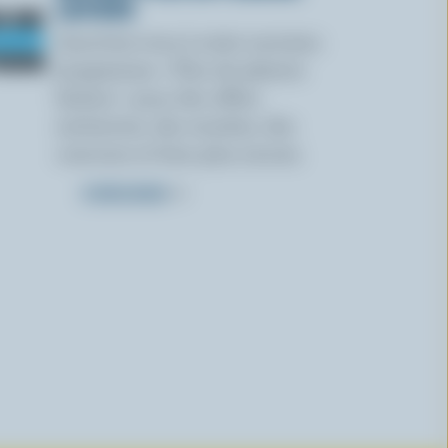
LAITIERS
Inscrivez-vous à notre nouveau
programme « Plus de plaisirs
laitiers » pour des offres
exclusives, des recettes, des
concours et bien plus encore.
S’INSCRIRE