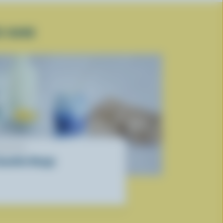
E DURE
ECETTE
moothie Nuage