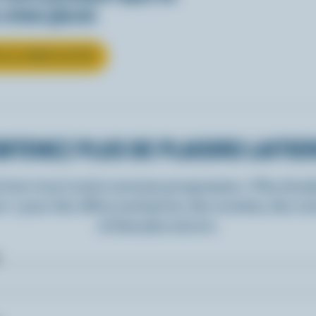
 crème glacée
R LA CRÈME GLACÉE
BTENEZ PLUS DE PLAISIRS LAITIE
rivez-vous à notre nouveau programme « Plus de pla
rs » pour des offres exclusives, des recettes, des c
et bien plus encore.