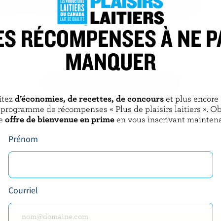
ES RÉCOMPENSES À NE P
CHAPMAN'S
chocolat twilight
Crème glacée Markdale Creamery
chocolat hollandais
MANQUER
DÉCOUVRIR D’AUTRES PRODUITS
itez
d’économies, de recettes, de concours
et plus encore
 programme de récompenses « Plus de plaisirs laitiers ». O
e
offre de bienvenue en prime
en vous inscrivant maintena
Prénom
Courriel