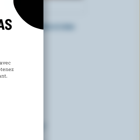
AS
HEWITT'S DAIRY
Crème glacée praline et crème
 avec
btenez
nt.