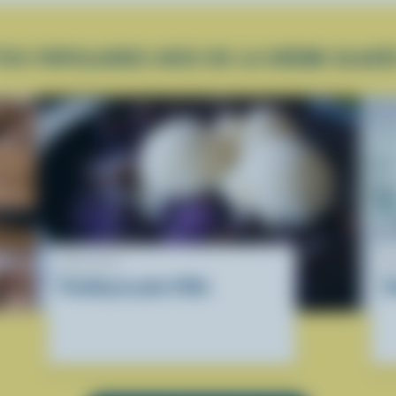
TES POPULAIRES AVEC DE LA CRÈME GLACÉ
RECETTE
R
Pouding au pain d'Ube
S