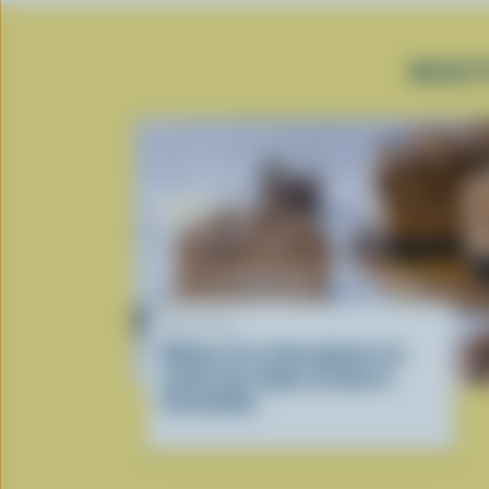
RECET
RECETTE
Gâteau à la crème glacée à la
saveur de coupes au beurre
d’arachides