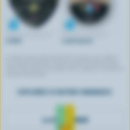
FROMAGERIE AMAFAÇON
FROMAGERIE AMAFAÇON
Le Noble
Le petit espresso
Certaines marques utilisent du lait 100 % canadien, mais n’utilisent
pas ce logo de certification. Certaines marques qui arborent le logo
peuvent avoir choisi de ne pas figurer dans ce répertoire. Contactez-les
pour plus d’informations.
EXPLOREZ D'AUTRES MARQUES
Les Aliments M&M