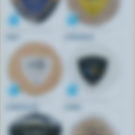
FROMAGERIE AMAFAÇON
FROMAGERIE AMAFAÇON
Inspiré
La Récompense
FROMAGERIE AMAFAÇON
FROMAGERIE AMAFAÇON
Le Guillaume Tell
Le Noble