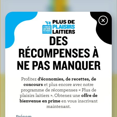
Sunny Dog
Apetina
DES
RÉCOMPENSES À
VOIR TOUTES LES MARQUES
NE PAS MANQUER
Profitez
d’économies, de recettes, de
concours
et plus encore avec notre
Recherchez le logo lorsque
programme de récompenses « Plus de
plaisirs laitiers ». Obtenez une
offre de
vous achetez des produits
bienvenue en prime
en vous inscrivant
laitiers
maintenant.
Prénom