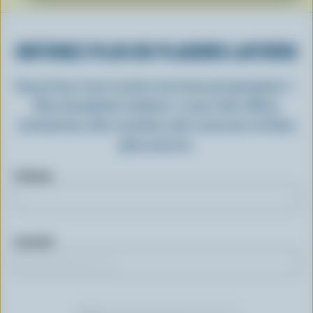
OBTENEZ PLUS DE PLAISIRS LAITIERS
Inscrivez-vous à notre nouveau programme «
Plus de plaisirs laitiers » pour des offres
exclusives, des recettes, des concours et bien
plus encore.
Prénom
Courriel