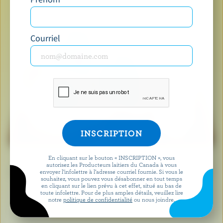
Courriel
Lorsque vous voyez le logo de la vache bleue, cela
En cliquant sur le bouton « INSCRIPTION », vous
autorisez les Producteurs laitiers du Canada à vous
signifie que vous tenez un produit fabriqué avec du lait
envoyer l’infolettre à l’adresse courriel fournie. Si vous le
souhaitez, vous pouvez vous désabonner en tout temps
et des ingrédients laitiers 100 % canadiens.
en cliquant sur le lien prévu à cet effet, situé au bas de
toute infolettre. Pour de plus amples détails, veuillez lire
notre
politique de confidentialité
ou nous joindre.
EN SAVOIR PLUS SUR LE LOGO