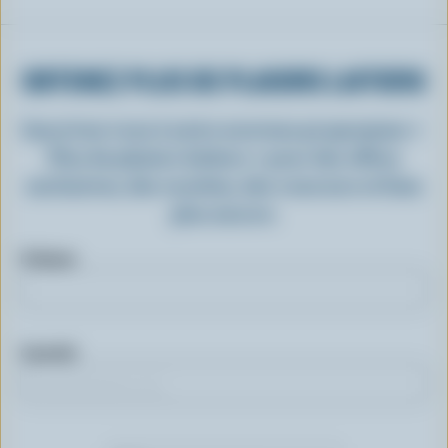
OBTENEZ PLUS DE PLAISIRS LAITIERS
Inscrivez-vous à notre nouveau programme «
Plus de plaisirs laitiers » pour des offres
exclusives, des recettes, des concours et bien
plus encore.
Prénom
Courriel