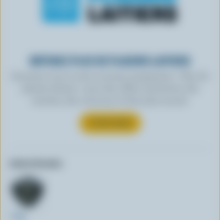
OBTENEZ PLUS DE PLAISIRS LAITIERS
Inscrivez-vous à notre nouveau programme « Plus de
plaisirs laitiers » pour des offres exclusives, des
recettes, des concours et bien plus encore.
S’INSCRIRE
Autres formats:
150g