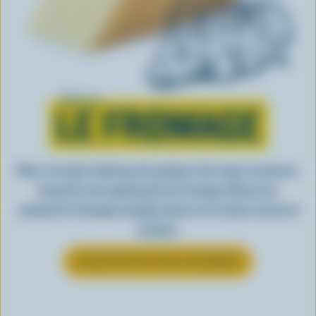
Tout sur
LE FROMAGE
Rien n’est plus facile que de préparer des repas savoureux
lorsqu’ils sont agrémentés de fromage. Découvrez
comment le fromage canadien donne vie à toutes sortes de
recettes.
EN SAVOIR PLUS SUR LE FROMAGE