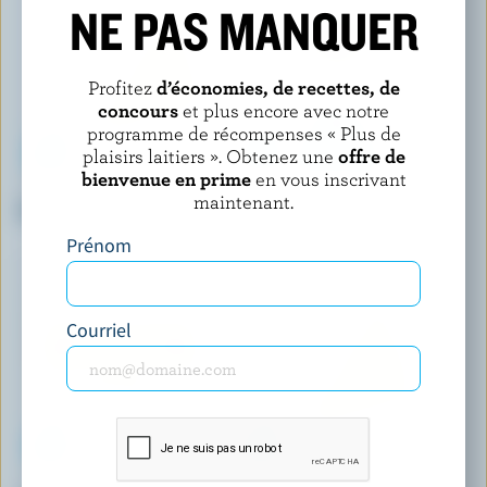
NE PAS MANQUER
Profitez
d’économies, de recettes, de
concours
et plus encore avec notre
programme de récompenses « Plus de
plaisirs laitiers ». Obtenez une
offre de
bienvenue en prime
en vous inscrivant
COMPLIMENTS
BIOBIO
maintenant.
Pizza Mozzarella
Fromage de lait écrémé
biologique sans lactose 7%
Prénom
M.G.
Courriel
ST-GUILLAUME
COATICOOK