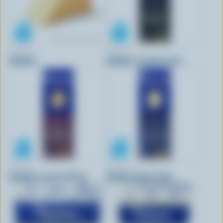
PERRON
PERRON
Cheddar
Cheddar à la bière noire
PERRON
PERRON
Cheddar au porto 10 ans
Cheddar Doyen 4 Ans