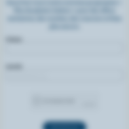
Inscrivez-vous à notre nouveau programme «
Plus de plaisirs laitiers » pour des offres
exclusives, des recettes, des concours et bien
plus encore.
Prénom
Courriel