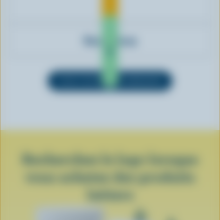
Oka
Vice & Versa
VOIR TOUTES LES MARQUES
Recherchez le logo lorsque
vous achetez des produits
laitiers