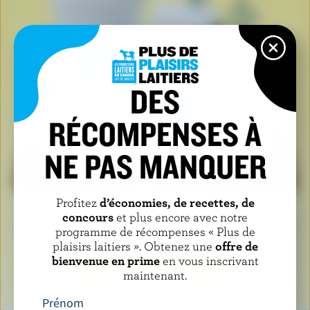
DES
RÉCOMPENSES À
NE PAS MANQUER
Profitez
d’économies, de recettes, de
Lorsque vous voyez le logo de la vache bleue, cela
concours
et plus encore avec notre
signifie que vous tenez un produit fabriqué avec du lait
programme de récompenses « Plus de
et des ingrédients laitiers 100 % canadiens.
plaisirs laitiers ». Obtenez une
offre de
bienvenue en prime
en vous inscrivant
EN SAVOIR PLUS SUR LE LOGO
maintenant.
Prénom