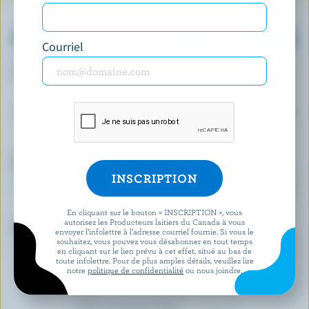
OBTENEZ PLUS DE PLAISIRS LAITIERS
Courriel
Inscrivez-vous à notre nouveau programme «
Plus de plaisirs laitiers » pour des offres
exclusives, des recettes, des concours et bien
plus encore.
Prénom
En cliquant sur le bouton « INSCRIPTION », vous
autorisez les Producteurs laitiers du Canada à vous
Courriel
envoyer l’infolettre à l’adresse courriel fournie. Si vous le
souhaitez, vous pouvez vous désabonner en tout temps
en cliquant sur le lien prévu à cet effet, situé au bas de
toute infolettre. Pour de plus amples détails, veuillez lire
notre
politique de confidentialité
ou nous joindre.