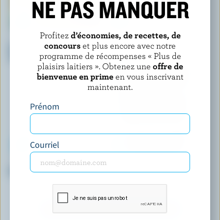
NE PAS MANQUER
Profitez
d’économies, de recettes, de
SICILIAN ICE CREAM
FESTIN
concours
et plus encore avec notre
Crème glacée bombette vanille
Crème glacée chocolat
programme de récompenses « Plus de
avec coulis de citron
plaisirs laitiers ». Obtenez une
offre de
bienvenue en prime
en vous inscrivant
maintenant.
Prénom
Courriel
CRÈME GLACÉE MIKE'S
CHAPMAN'S
Crème glacée biscuits et crème
Crème glacée super premium
plus trilogie vanille
DÉCOUVRIR D’AUTRES PRODUITS