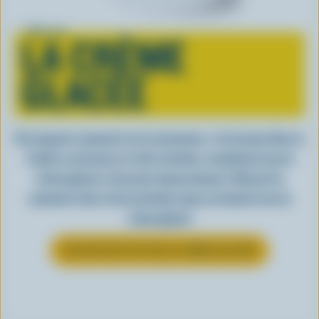
Tout sur
LA CRÈME
GLACÉE
Peu importe comment on la consomme, c’est lorsqu’elle est
fraîche, onctueuse et, bien entendu, canadienne que la
crème glacée a tout pour impressionner. Découvrez
comment clore votre prochain repas en beauté avec la
crème glacée
EN SAVOIR PLUS SUR LA CRÈME GLACÉE