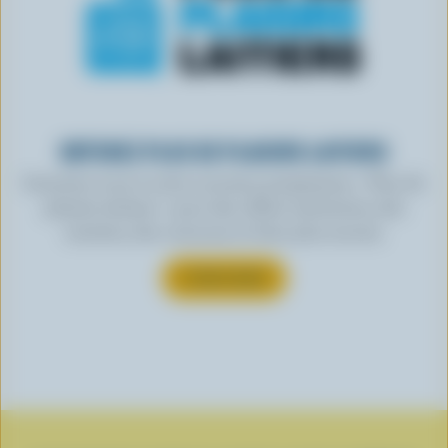
OBTENEZ PLUS DE PLAISIRS LAITIERS
Inscrivez-vous à notre nouveau programme « Plus de
plaisirs laitiers » pour des offres exclusives, des
recettes, des concours et bien plus encore.
S’INSCRIRE