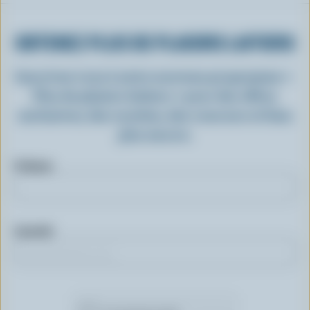
OBTENEZ PLUS DE PLAISIRS LAITIERS
Inscrivez-vous à notre nouveau programme «
Plus de plaisirs laitiers » pour des offres
exclusives, des recettes, des concours et bien
plus encore.
Prénom
Courriel