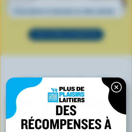
RECETTE
Crème glacée à la pistache au robot culinaire
VOIR TOUTES LES RECETTES
VOUS POURRIEZ AUSSI AIMER
DES
RÉCOMPENSES À