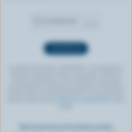
En cliquant sur le bouton « INSCRIPTION », vous autorisez les
Producteurs laitiers du Canada à vous envoyer l’infolettre à
l’adresse courriel fournie. Si vous le souhaitez, vous pouvez
vous désabonner en tout temps en cliquant sur le lien prévu à
cet effet, situé au bas de toute infolettre. Pour de plus amples
détails, veuillez lire notre
politique de confidentialité
ou nous
joindre.
Retrouvez-nous sur les réseaux sociaux