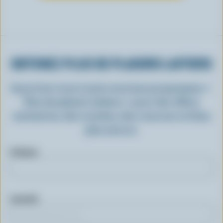
OBTENEZ PLUS DE PLAISIRS LAITIERS
Inscrivez-vous à notre nouveau programme «
Plus de plaisirs laitiers » pour des offres
exclusives, des recettes, des concours et bien
plus encore.
Prénom
Courriel