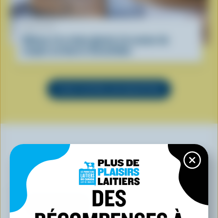
RECETTE
Gâteau à la crème glacée à la saveur de
coupes au beurre d’arachides
VOIR TOUTES LES RECETTES
VOUS POURRIEZ AUSSI AIMER
DES