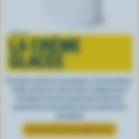
Tout sur
LA CRÈME
GLACÉE
Peu importe comment on la consomme, c’est lorsqu’elle est
fraîche, onctueuse et, bien entendu, canadienne que la
crème glacée a tout pour impressionner. Découvrez
comment clore votre prochain repas en beauté avec la
crème glacée
EN SAVOIR PLUS SUR LA CRÈME GLACÉE