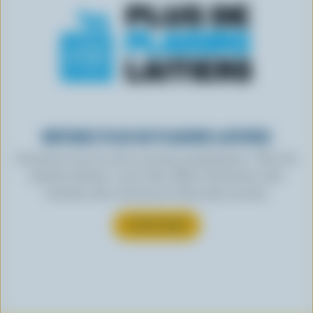
OBTENEZ PLUS DE PLAISIRS LAITIERS
Inscrivez-vous à notre nouveau programme « Plus de
plaisirs laitiers » pour des offres exclusives, des
recettes, des concours et bien plus encore.
S’INSCRIRE