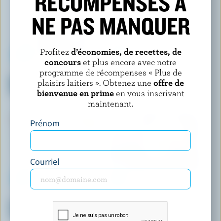
RÉCOMPENSES À
NE PAS MANQUER
Profitez
d’économies, de recettes, de
concours
et plus encore avec notre
programme de récompenses « Plus de
RIGHTEOUS
ISLAND FARMS
Gelato fraise trempée au
Coupes de crème glacée
plaisirs laitiers ». Obtenez une
offre de
chocolat
vanille
bienvenue en prime
en vous inscrivant
maintenant.
Prénom
Courriel
COMPLIMENTS
HEWITT'S DAIRY
Crème glacée marbrée au
Crème glacée gâteau au
caramel écossais
fromage aux bleuets