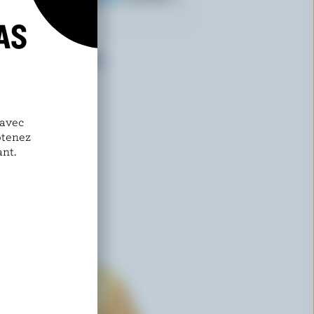
AS
TRE STELLE
Mozzarella deluxe
 avec
btenez
nt.