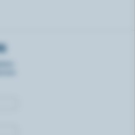
RS
isirs
oncours