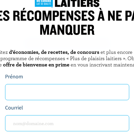
ES RÉCOMPENSES À NE P
E DE L'ISLE
DAIRY ISLE
MANQUER
 l'Isle
Cheddar marbré
DÉCOUVRIR D’AUTRES PRODUITS
itez
d’économies, de recettes, de concours
et plus encore
 programme de récompenses « Plus de plaisirs laitiers ». O
e
offre de bienvenue en prime
en vous inscrivant maintena
Prénom
Courriel