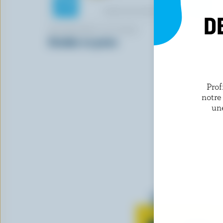
D
FROMAGERIE VICTORIA
FROMAGERI
Cheddar en grains
Canotier de
Prof
notre
un
Tout sur