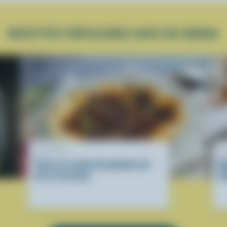
RECETTES POPULAIRES AVEC DU GOUDA
RECETTE
R
Tarte en croûte de pommes de
B
terre écrasées
G