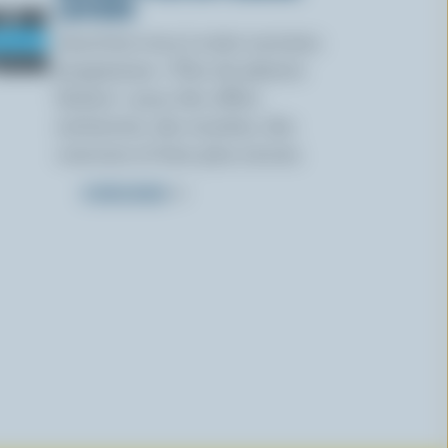
LAITIERS
Inscrivez-vous à notre nouveau
programme « Plus de plaisirs
laitiers » pour des offres
exclusives, des recettes, des
concours et bien plus encore.
S’INSCRIRE