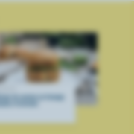
ECETTE
urger de saumon au fromage
ouda à l’orientale