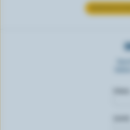
EN SAVOIR PLUS S
O
Insc
laitie
Prénom
Courriel