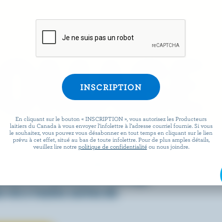
ROMAGE
En cliquant sur le bouton « INSCRIPTION », vous autorisez les Producteurs
laitiers du Canada à vous envoyer l’infolettre à l’adresse courriel fournie. Si vous
le souhaitez, vous pouvez vous désabonner en tout temps en cliquant sur le lien
prévu à cet effet, situé au bas de toute infolettre. Pour de plus amples détails,
 facile que de préparer des
veuillez lire notre
politique de confidentialité
ou nous joindre.
x lorsqu’ils sont agrémentés
écouvrez comment le fromage
 vie à toutes sortes de