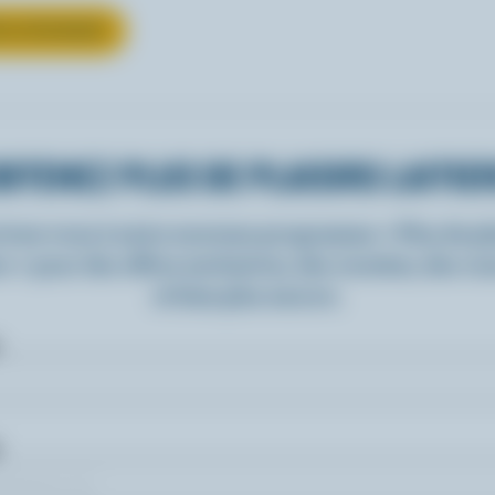
UR LE FROMAGE
BTENEZ PLUS DE PLAISIRS LAITIE
rivez-vous à notre nouveau programme « Plus de pla
rs » pour des offres exclusives, des recettes, des c
et bien plus encore.