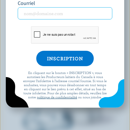
Courriel
En cliquant sur le bouton « INSCRIPTION », vous
autorisez les Producteurs laitiers du Canada à vous
envoyer l’infolettre à l’adresse courriel fournie. Si vous le
souhaitez, vous pouvez vous désabonner en tout temps
en cliquant sur le lien prévu à cet effet, situé au bas de
toute infolettre. Pour de plus amples détails, veuillez lire
notre
politique de confidentialité
ou nous joindre.