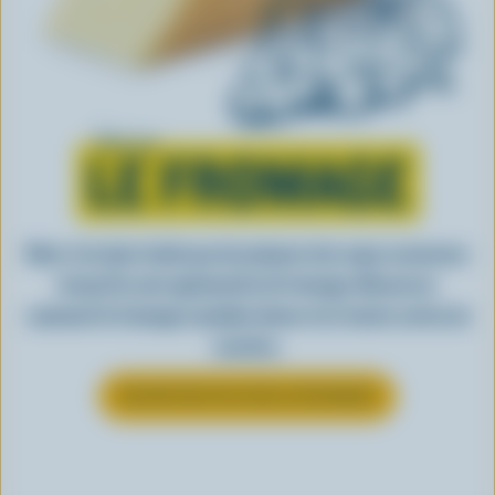
Tout sur
LE FROMAGE
Rien n’est plus facile que de préparer des repas savoureux
lorsqu’ils sont agrémentés de fromage. Découvrez
comment le fromage canadien donne vie à toutes sortes de
recettes.
EN SAVOIR PLUS SUR LE FROMAGE