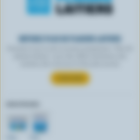
OBTENEZ PLUS DE PLAISIRS LAITIERS
Inscrivez-vous à notre nouveau programme « Plus de
plaisirs laitiers » pour des offres exclusives, des
recettes, des concours et bien plus encore.
S’INSCRIRE
Autres formats:
500g
750g