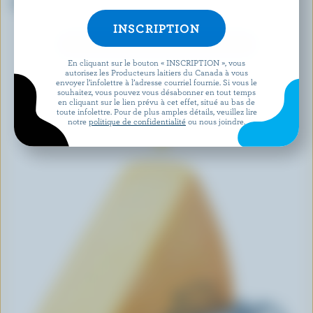
Cheddar extra-fort
Muenster
DÉCOUVRIR D’AUTRES PRODUITS
En cliquant sur le bouton « INSCRIPTION », vous
autorisez les Producteurs laitiers du Canada à vous
envoyer l’infolettre à l’adresse courriel fournie. Si vous le
souhaitez, vous pouvez vous désabonner en tout temps
en cliquant sur le lien prévu à cet effet, situé au bas de
toute infolettre. Pour de plus amples détails, veuillez lire
notre
politique de confidentialité
ou nous joindre.