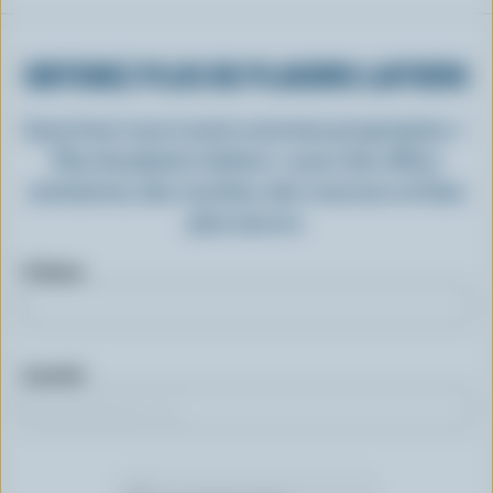
OBTENEZ PLUS DE PLAISIRS LAITIERS
Inscrivez-vous à notre nouveau programme «
Plus de plaisirs laitiers » pour des offres
exclusives, des recettes, des concours et bien
plus encore.
Prénom
Courriel