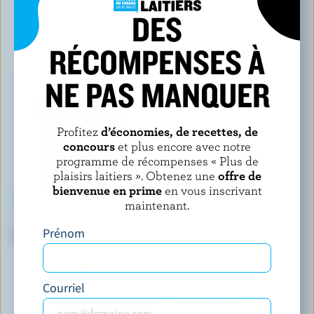
DES
VOUS POURRIEZ AUSSI AIMER
RÉCOMPENSES À
NE PAS MANQUER
Profitez
d’économies, de recettes, de
concours
et plus encore avec notre
programme de récompenses « Plus de
plaisirs laitiers ». Obtenez une
offre de
bienvenue en prime
en vous inscrivant
maintenant.
OÎKOS
IÖGO
Prénom
Yogourt grec vanille 0% M.G.
Yogourt à boire sans lactose
pomme-raisin 1% M.G.
Courriel