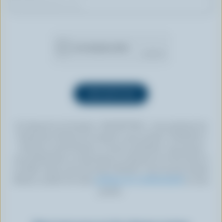
En cliquant sur le bouton « INSCRIPTION », vous autorisez les
Producteurs laitiers du Canada à vous envoyer l’infolettre à
l’adresse courriel fournie. Si vous le souhaitez, vous pouvez
vous désabonner en tout temps en cliquant sur le lien prévu à
cet effet, situé au bas de toute infolettre. Pour de plus amples
détails, veuillez lire notre
politique de confidentialité
ou nous
joindre.