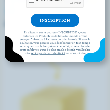
ÉTOILE D'OR
LACTANTIA
Beurre salé
Beurre demi-sel barattage
campagnard
En cliquant sur le bouton « INSCRIPTION », vous
autorisez les Producteurs laitiers du Canada à vous
envoyer l’infolettre à l’adresse courriel fournie. Si vous le
souhaitez, vous pouvez vous désabonner en tout temps
DÉCOUVRIR D’AUTRES PRODUITS
en cliquant sur le lien prévu à cet effet, situé au bas de
toute infolettre. Pour de plus amples détails, veuillez lire
notre
politique de confidentialité
ou nous joindre.