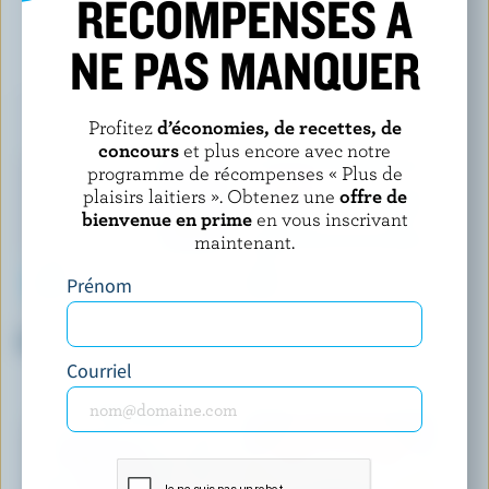
RÉCOMPENSES À
VOUS POURRIEZ AUSSI AIMER
NE PAS MANQUER
Profitez
d’économies, de recettes, de
concours
et plus encore avec notre
programme de récompenses « Plus de
plaisirs laitiers ». Obtenez une
offre de
bienvenue en prime
en vous inscrivant
maintenant.
Prénom
GAY LEA
ADL
Beurre non salé
Beurre de fabrique salé
Courriel