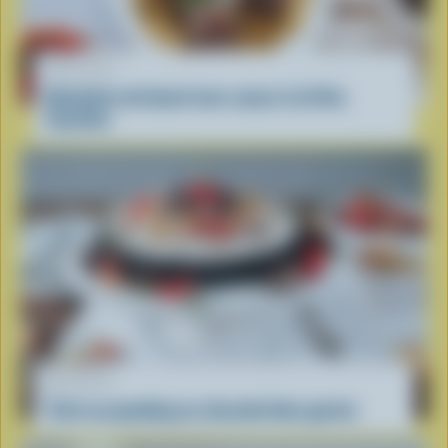
RECETTE
Boulettes de boeuf avec sauce à la Feta
fouettée
RECETTE
Tarte au pouding au chocolat bien garnie