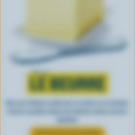
Tout sur
LE BEURRE
Que vous l’utilisiez en pâtisserie, en cuisine ou en tartinade,
le beurre canadien rehausse les aliments comme nul autre
ingrédient.
EN SAVOIR PLUS SUR LE BEURRE