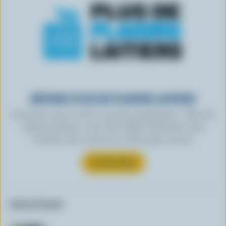
OBTENEZ PLUS DE PLAISIRS LAITIERS
Inscrivez-vous à notre nouveau programme « Plus de
plaisirs laitiers » pour des offres exclusives, des
recettes, des concours et bien plus encore.
S’INSCRIRE
Autres formats: