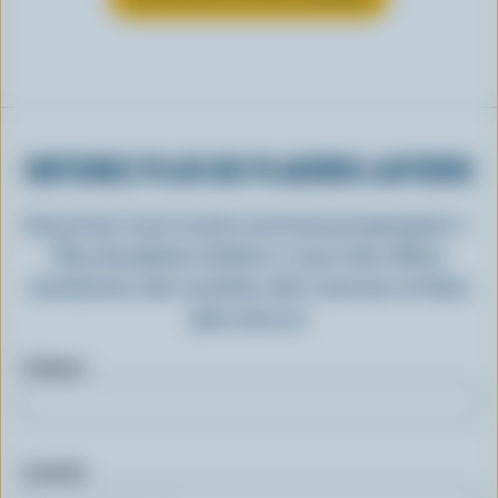
OBTENEZ PLUS DE PLAISIRS LAITIERS
Inscrivez-vous à notre nouveau programme «
Plus de plaisirs laitiers » pour des offres
exclusives, des recettes, des concours et bien
plus encore.
Prénom
Courriel