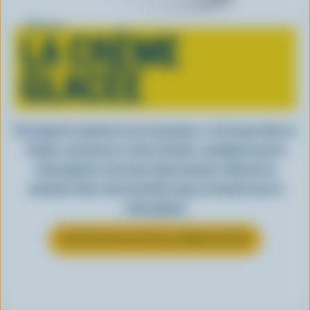
Tout sur
LA CRÈME
GLACÉE
Peu importe comment on la consomme, c’est lorsqu’elle est
fraîche, onctueuse et, bien entendu, canadienne que la
crème glacée a tout pour impressionner. Découvrez
comment clore votre prochain repas en beauté avec la
crème glacée
EN SAVOIR PLUS SUR LA CRÈME GLACÉE