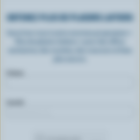
OBTENEZ PLUS DE PLAISIRS LAITIERS
Inscrivez-vous à notre nouveau programme «
Plus de plaisirs laitiers » pour des offres
exclusives, des recettes, des concours et bien
plus encore.
Prénom
Courriel