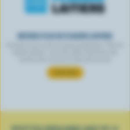
OBTENEZ PLUS DE PLAISIRS LAITIERS
Inscrivez-vous à notre nouveau programme « Plus de
plaisirs laitiers » pour des offres exclusives, des
recettes, des concours et bien plus encore.
S’INSCRIRE
RECETTES POPULAIRES AVEC DE LA