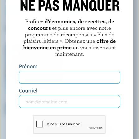
NE PAS MANQUER
Profitez
d’économies, de recettes, de
SCOTSBURN S'UNIT À FARMERS
COATICOOK
concours
et plus encore avec notre
Crème glacée tripe chocolat
Crème glacée à l'ancienne
vanille
programme de récompenses « Plus de
plaisirs laitiers ». Obtenez une
offre de
bienvenue en prime
en vous inscrivant
maintenant.
Prénom
Courriel
PARLOUR
LES GIVRÉS
Barres de lait glacé au fudge
Crème glacée chocolat
classiques
DÉCOUVRIR D’AUTRES PRODUITS