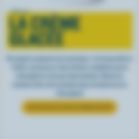
Tout sur
LA CRÈME
GLACÉE
Peu importe comment on la consomme, c’est lorsqu’elle est
fraîche, onctueuse et, bien entendu, canadienne que la
crème glacée a tout pour impressionner. Découvrez
comment clore votre prochain repas en beauté avec la
crème glacée
EN SAVOIR PLUS SUR LA CRÈME GLACÉE