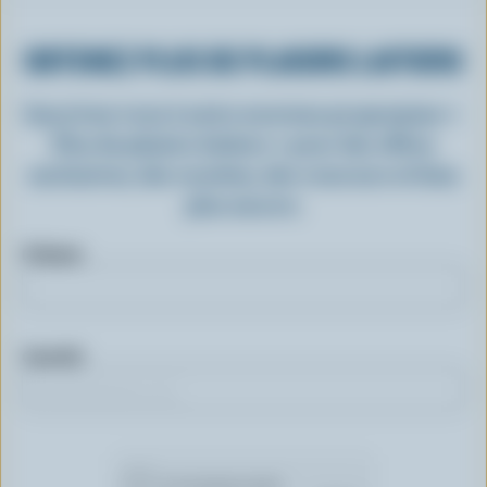
OBTENEZ PLUS DE PLAISIRS LAITIERS
Inscrivez-vous à notre nouveau programme «
Plus de plaisirs laitiers » pour des offres
exclusives, des recettes, des concours et bien
plus encore.
Prénom
Courriel