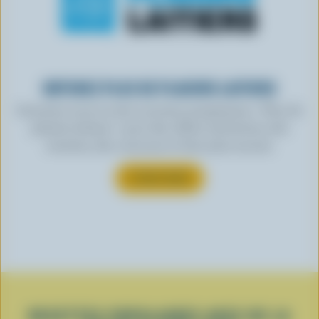
OBTENEZ PLUS DE PLAISIRS LAITIERS
Inscrivez-vous à notre nouveau programme « Plus de
plaisirs laitiers » pour des offres exclusives, des
recettes, des concours et bien plus encore.
S’INSCRIRE
RECETTES POPULAIRES AVEC DE LA