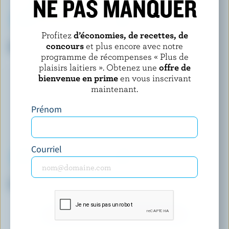
NE PAS MANQUER
Profitez
d’économies, de recettes, de
COPPA
VICE & VERSA
concours
et plus encore avec notre
Gelato à la pistache
Dessert renversé à la crème
glacée gâteau au chocolat et
programme de récompenses « Plus de
framboises
plaisirs laitiers ». Obtenez une
offre de
bienvenue en prime
en vous inscrivant
maintenant.
Prénom
Courriel
SHAW'S ICE CREAM
LONDON ICE CREAM COMPANY
Crème glacée orange ananas
Crème glacée traces d'orignal
DÉCOUVRIR D’AUTRES PRODUITS