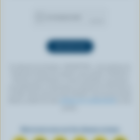
En cliquant sur le bouton « INSCRIPTION », vous autorisez les
Producteurs laitiers du Canada à vous envoyer l’infolettre à
l’adresse courriel fournie. Si vous le souhaitez, vous pouvez
vous désabonner en tout temps en cliquant sur le lien prévu à
cet effet, situé au bas de toute infolettre. Pour de plus amples
détails, veuillez lire notre
politique de confidentialité
ou nous
joindre.
Retrouvez-nous sur les réseaux sociaux