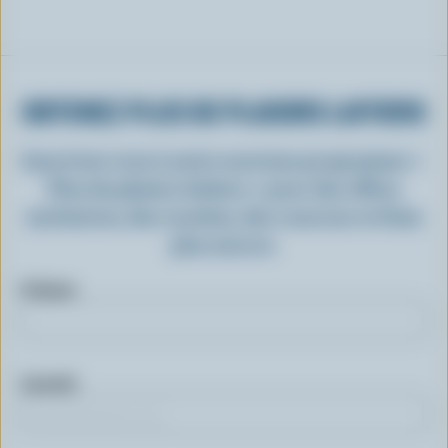
OBTENEZ PLUS DE PLAISIRS LAITIERS
Inscrivez-vous à notre nouveau programme «
Plus de plaisirs laitiers » pour des offres
exclusives, des recettes, des concours et bien
plus encore.
Prénom
Courriel