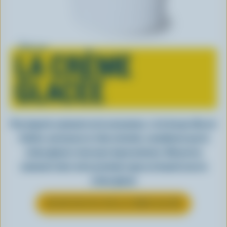
Tout sur
LA CRÈME
GLACÉE
Peu importe comment on la consomme, c’est lorsqu’elle est
fraîche, onctueuse et, bien entendu, canadienne que la
crème glacée a tout pour impressionner. Découvrez
comment clore votre prochain repas en beauté avec la
crème glacée
EN SAVOIR PLUS SUR LA CRÈME GLACÉE