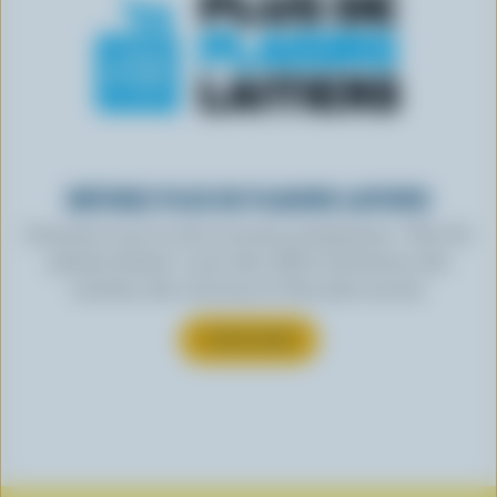
OBTENEZ PLUS DE PLAISIRS LAITIERS
Inscrivez-vous à notre nouveau programme « Plus de
plaisirs laitiers » pour des offres exclusives, des
recettes, des concours et bien plus encore.
S’INSCRIRE