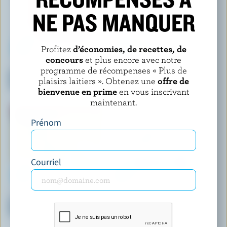
NE PAS MANQUER
Profitez
d’économies, de recettes, de
concours
et plus encore avec notre
COATICOOK
LE GLACIER BILBOQUET
programme de récompenses « Plus de
Crème glacée à l'ancienne
Crème glacée pistache
plaisirs laitiers ». Obtenez une
offre de
chocolat
bienvenue en prime
en vous inscrivant
maintenant.
Prénom
Courriel
BREYERS
COPPA
Crème glacée légère et sorbet
Gelato gâteau au fromage et
laitier Creamsicle
aux fraises