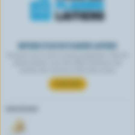
OBTENEZ PLUS DE PLAISIRS LAITIERS
Inscrivez-vous à notre nouveau programme « Plus de
plaisirs laitiers » pour des offres exclusives, des
recettes, des concours et bien plus encore.
S’INSCRIRE
Autres formats: