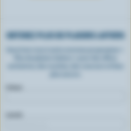
OBTENEZ PLUS DE PLAISIRS LAITIERS
Inscrivez-vous à notre nouveau programme «
Plus de plaisirs laitiers » pour des offres
exclusives, des recettes, des concours et bien
plus encore.
Prénom
Courriel