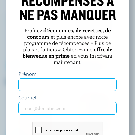
RÉCOMPENSES À
VOUS POURRIEZ AUSSI AIMER
NE PAS MANQUER
Profitez
d’économies, de recettes, de
concours
et plus encore avec notre
programme de récompenses « Plus de
plaisirs laitiers ». Obtenez une
offre de
bienvenue en prime
en vous inscrivant
maintenant.
Prénom
CASTELLO
CRACKER BARREL
Gorgonzola émietté
Fromage râpé Habanero
Courriel