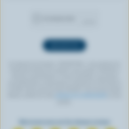
En cliquant sur le bouton « INSCRIPTION », vous autorisez les
Producteurs laitiers du Canada à vous envoyer l’infolettre à
l’adresse courriel fournie. Si vous le souhaitez, vous pouvez
vous désabonner en tout temps en cliquant sur le lien prévu à
cet effet, situé au bas de toute infolettre. Pour de plus amples
détails, veuillez lire notre
politique de confidentialité
ou nous
joindre.
Retrouvez-nous sur les réseaux sociaux