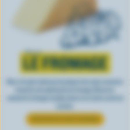
Tout sur
LE FROMAGE
Rien n’est plus facile que de préparer des repas savoureux
lorsqu’ils sont agrémentés de fromage. Découvrez
comment le fromage canadien donne vie à toutes sortes de
recettes.
EN SAVOIR PLUS SUR LE FROMAGE