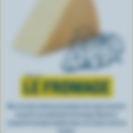
Tout sur
LE FROMAGE
Rien n’est plus facile que de préparer des repas savoureux
lorsqu’ils sont agrémentés de fromage. Découvrez
comment le fromage canadien donne vie à toutes sortes de
recettes.