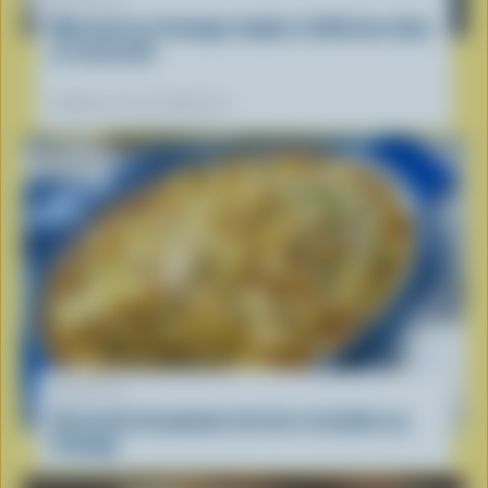
Macaroni au fromage simple et délicieux dans
sa casserole
Préférées de nos diététistes
RECETTE
Casserole de pommes de terre rissolées au
fromage