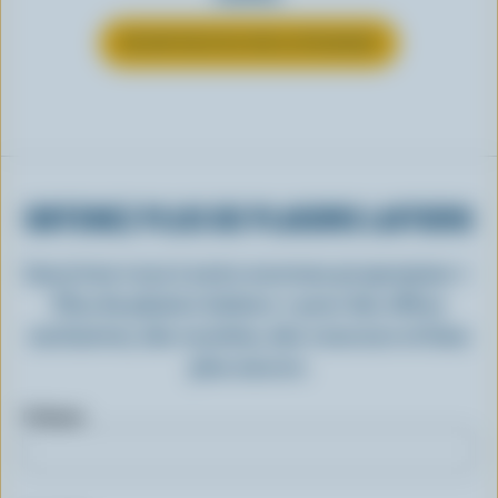
EN SAVOIR PLUS SUR LE FROMAGE
OBTENEZ PLUS DE PLAISIRS LAITIERS
Inscrivez-vous à notre nouveau programme «
Plus de plaisirs laitiers » pour des offres
exclusives, des recettes, des concours et bien
plus encore.
Prénom