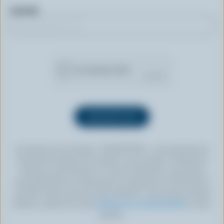
Courriel
En cliquant sur le bouton « INSCRIPTION », vous autorisez les
Producteurs laitiers du Canada à vous envoyer l’infolettre à
l’adresse courriel fournie. Si vous le souhaitez, vous pouvez
vous désabonner en tout temps en cliquant sur le lien prévu à
cet effet, situé au bas de toute infolettre. Pour de plus amples
détails, veuillez lire notre
politique de confidentialité
ou nous
joindre.