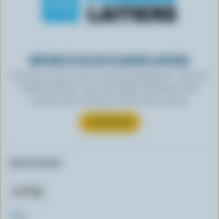
OBTENEZ PLUS DE PLAISIRS LAITIERS
Inscrivez-vous à notre nouveau programme « Plus de
plaisirs laitiers » pour des offres exclusives, des
recettes, des concours et bien plus encore.
S’INSCRIRE
Autres formats:
600g