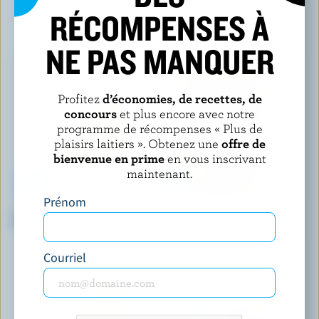
RÉCOMPENSES À
VOUS POURRIEZ AUSSI AIMER
NE PAS MANQUER
Profitez
d’économies, de recettes, de
concours
et plus encore avec notre
programme de récompenses « Plus de
plaisirs laitiers ». Obtenez une
offre de
bienvenue en prime
en vous inscrivant
maintenant.
Prénom
ANNAPOLIS FINE CHEESE
BLACK DIAMOND
Fromage frais artisanal truffe
Mélange de fromage râpé
mexicain
Courriel