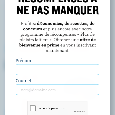
NE PAS MANQUER
Profitez
d’économies, de recettes, de
concours
et plus encore avec notre
programme de récompenses « Plus de
plaisirs laitiers ». Obtenez une
offre de
bienvenue en prime
en vous inscrivant
maintenant.
GAY LEA
SEALTEST
Prénom
Lait partiellement écrémé au
Lait partiellement écrémé à la
chocolat 1% M.G.
fraise 1% M.G.
Courriel