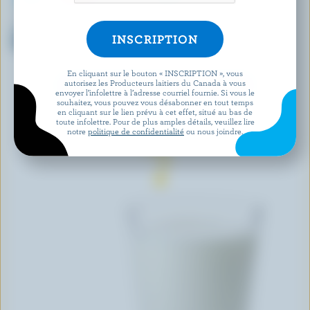
THE A2 MILK COMPANY
NATREL
Lait A2 homogénéisé 3.25%
Produit laitier sans gras sans
M.G.
lactose 0% M.G.
En cliquant sur le bouton « INSCRIPTION », vous
autorisez les Producteurs laitiers du Canada à vous
DÉCOUVRIR D’AUTRES PRODUITS
envoyer l’infolettre à l’adresse courriel fournie. Si vous le
souhaitez, vous pouvez vous désabonner en tout temps
en cliquant sur le lien prévu à cet effet, situé au bas de
toute infolettre. Pour de plus amples détails, veuillez lire
notre
politique de confidentialité
ou nous joindre.