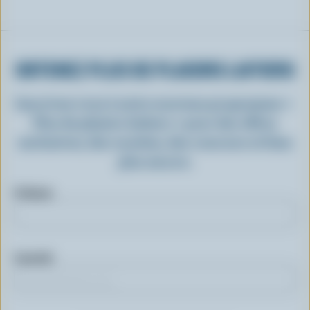
OBTENEZ PLUS DE PLAISIRS LAITIERS
Inscrivez-vous à notre nouveau programme «
Plus de plaisirs laitiers » pour des offres
exclusives, des recettes, des concours et bien
plus encore.
Prénom
Courriel