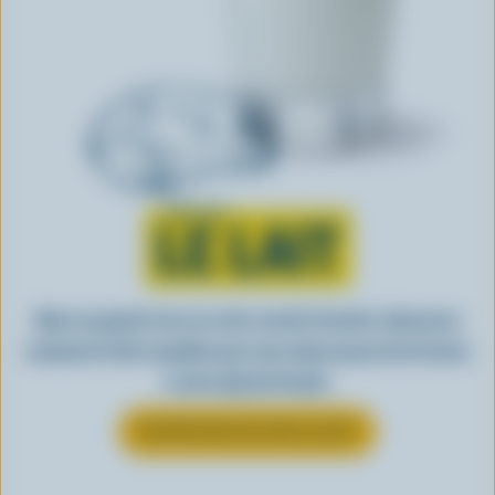
Tout sur
LE LAIT
Dans un grand verre ou votre recette favorite, découvrez
comment le lait canadien que vous aimez passe de la ferme
à votre épicerie locale.
EN SAVOIR PLUS SUR LE LAIT