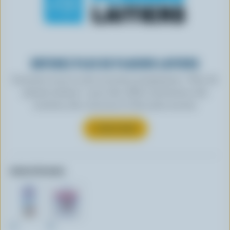
OBTENEZ PLUS DE PLAISIRS LAITIERS
Inscrivez-vous à notre nouveau programme « Plus de
plaisirs laitiers » pour des offres exclusives, des
recettes, des concours et bien plus encore.
S’INSCRIRE
Autres formats:
2L
4L