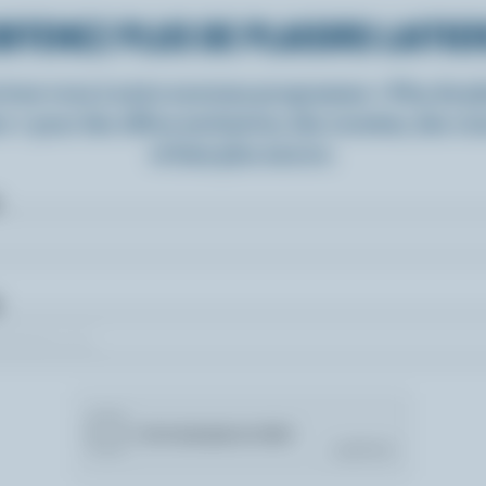
BTENEZ PLUS DE PLAISIRS LAITIE
rivez-vous à notre nouveau programme « Plus de pla
rs » pour des offres exclusives, des recettes, des c
et bien plus encore.