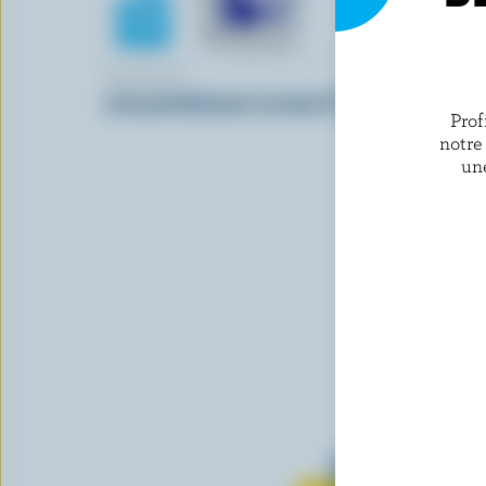
BEATRICE
NORTHUM
Lait partiellement écrémé 2% M.G.
Lait parti
Prof
notre
un
Tout sur