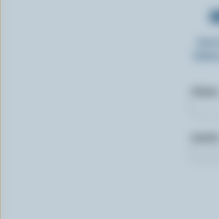
O
Insc
laitie
Prénom
Courriel