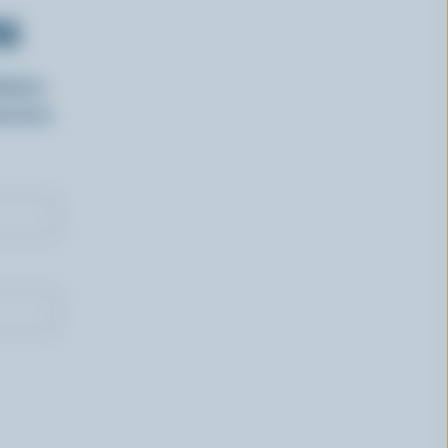
RS
isirs
oncours