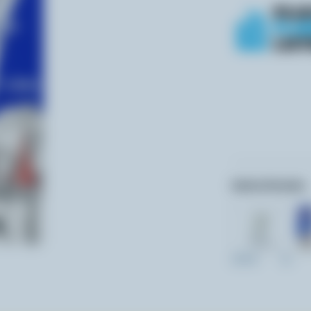
Autres formats:
237ml
2L