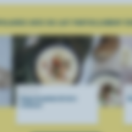
ULAIRES AVEC DU LAIT PARTIELLEMENT É
RECETTE
R
Soupe de pomme de terre
B
crémeuse