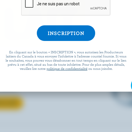
 LAIT
En cliquant sur le bouton « INSCRIPTION », vous autorisez les Producteurs
verre ou votre recette
laitiers du Canada à vous envoyer l’infolettre à l’adresse courriel fournie. Si vous
le souhaitez, vous pouvez vous désabonner en tout temps en cliquant sur le lien
prévu à cet effet, situé au bas de toute infolettre. Pour de plus amples détails,
uvrez comment le lait
veuillez lire notre
politique de confidentialité
ou nous joindre.
ous aimez passe de la ferme à
locale.
 LE LAIT