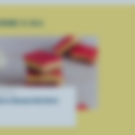
CRÉMÉ 2% M.G.
ECETTE
arres Nanaimo Red Velvet