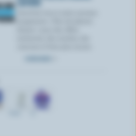
LAITIERS
Inscrivez-vous à notre nouveau
programme « Plus de plaisirs
laitiers » pour des offres
exclusives, des recettes, des
concours et bien plus encore.
S’INSCRIRE
473ml
4L