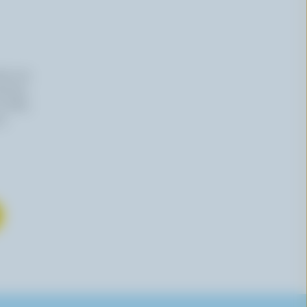
iers du
haitez,
 effet,
re