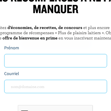
MANQUER
BERLAND
LACTANTIA
ellement écrémé 2% M.G.
Lait partiellement écrémé sans
itez
d’économies, de recettes, de concours
et plus encore
lactose 1% M.G.
 programme de récompenses « Plus de plaisirs laitiers ». O
e
offre de bienvenue en prime
en vous inscrivant maintena
DÉCOUVRIR D’AUTRES PRODUITS
Prénom
Courriel