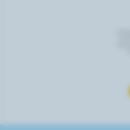
En cli
Canada
vous p
s