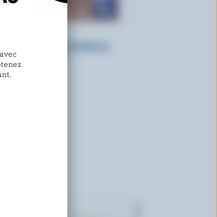
BEATRICE
Lait partiellement écrémé au
 avec
chocolat 1% M.G.
btenez
nt.