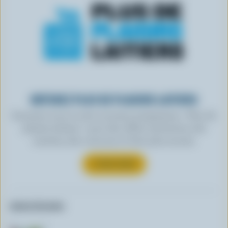
OBTENEZ PLUS DE PLAISIRS LAITIERS
Inscrivez-vous à notre nouveau programme « Plus de
plaisirs laitiers » pour des offres exclusives, des
recettes, des concours et bien plus encore.
S’INSCRIRE
Autres formats: