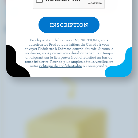
NATREL
OG GHEE
Beurre salé avec sel de mer
Beurre clarifié et caramélisé
chai épicé
En cliquant sur le bouton « INSCRIPTION », vous
autorisez les Producteurs laitiers du Canada à vous
envoyer l’infolettre à l’adresse courriel fournie. Si vous le
DÉCOUVRIR D’AUTRES PRODUITS
souhaitez, vous pouvez vous désabonner en tout temps
en cliquant sur le lien prévu à cet effet, situé au bas de
toute infolettre. Pour de plus amples détails, veuillez lire
notre
politique de confidentialité
ou nous joindre.