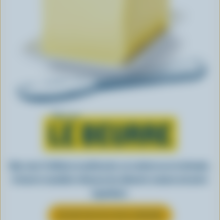
Tout sur
LE BEURRE
Que vous l’utilisiez en pâtisserie, en cuisine ou en tartinade,
le beurre canadien rehausse les aliments comme nul autre
ingrédient.
EN SAVOIR PLUS SUR LE BEURRE