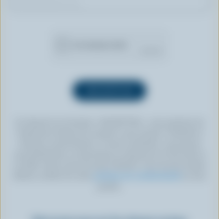
En cliquant sur le bouton « INSCRIPTION », vous autorisez les
Producteurs laitiers du Canada à vous envoyer l’infolettre à
l’adresse courriel fournie. Si vous le souhaitez, vous pouvez
vous désabonner en tout temps en cliquant sur le lien prévu à
cet effet, situé au bas de toute infolettre. Pour de plus amples
détails, veuillez lire notre
politique de confidentialité
ou nous
joindre.