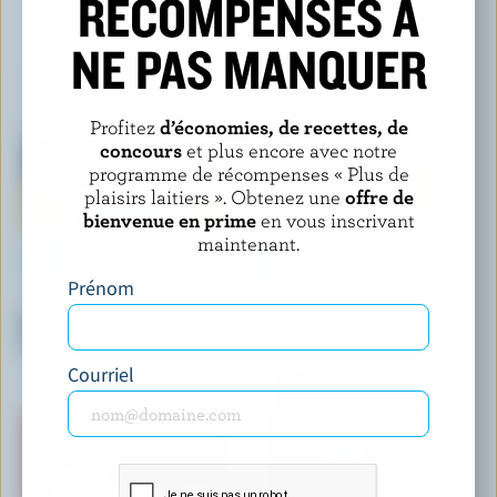
RÉCOMPENSES À
VOUS POURRIEZ AUSSI AIMER
NE PAS MANQUER
Profitez
d’économies, de recettes, de
concours
et plus encore avec notre
programme de récompenses « Plus de
plaisirs laitiers ». Obtenez une
offre de
bienvenue en prime
en vous inscrivant
maintenant.
Prénom
LACTANTIA
L'ANCÊTRE
Beurre demi-sel barattage
Beurre baratté non salé
campagnard
biologique
Courriel