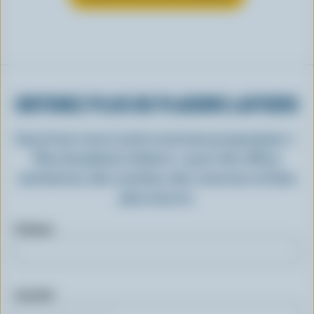
OBTENEZ PLUS DE PLAISIRS LAITIERS
Inscrivez-vous à notre nouveau programme «
Plus de plaisirs laitiers » pour des offres
exclusives, des recettes, des concours et bien
plus encore.
Prénom
Courriel