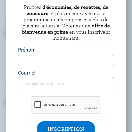
Profitez
d’économies, de recettes, de
concours
et plus encore avec notre
programme de récompenses « Plus de
plaisirs laitiers ». Obtenez une
offre de
MONSIEUR GUSTAV
DAIRY ISLE
bienvenue en prime
en vous inscrivant
Double Crème
Cheddar fort coloré
maintenant.
Prénom
Courriel
FROMAGERIE VICTORIA
SILANI
Cheddar en grains
Mozzarella râpé
DÉCOUVRIR D’AUTRES PRODUITS