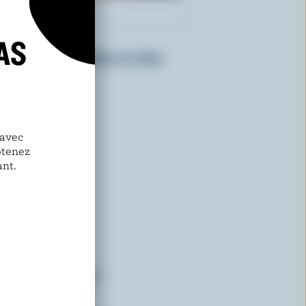
AS
HEWITT'S DAIRY
Crème glacée praline et crème
 avec
btenez
nt.