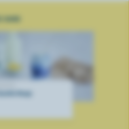
E DURE
ECETTE
moothie Nuage