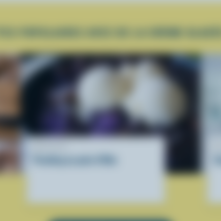
TES POPULAIRES AVEC DE LA CRÈME GLACÉ
RECETTE
R
Pouding au pain d'Ube
S