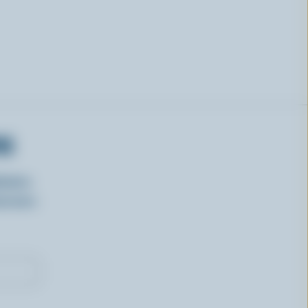
RS
isirs
oncours