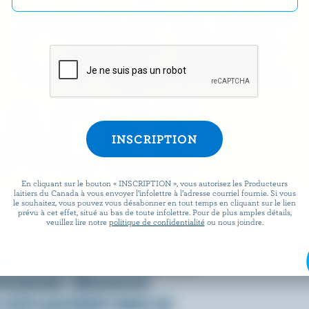
 CRÈME
ACÉE
En cliquant sur le bouton « INSCRIPTION », vous autorisez les Producteurs
laitiers du Canada à vous envoyer l’infolettre à l’adresse courriel fournie. Si vous
le souhaitez, vous pouvez vous désabonner en tout temps en cliquant sur le lien
prévu à cet effet, situé au bas de toute infolettre. Pour de plus amples détails,
omment on la consomme, c’est
veuillez lire notre
politique de confidentialité
ou nous joindre.
 fraîche, onctueuse et, bien
ienne que la crème glacée a
essionner. Découvrez
votre prochain repas en