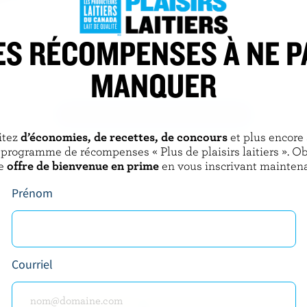
ES RÉCOMPENSES À NE P
LES GIVRÉS
amel croquant à l'érable
Crème glacée feu de camp
MANQUER
DÉCOUVRIR D’AUTRES PRODUITS
itez
d’économies, de recettes, de concours
et plus encore
 programme de récompenses « Plus de plaisirs laitiers ». O
e
offre de bienvenue en prime
en vous inscrivant maintena
Prénom
Courriel