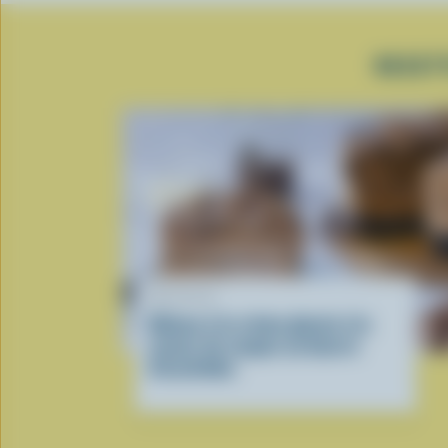
RECET
RECETTE
Gâteau à la crème glacée à la
saveur de coupes au beurre
d’arachides