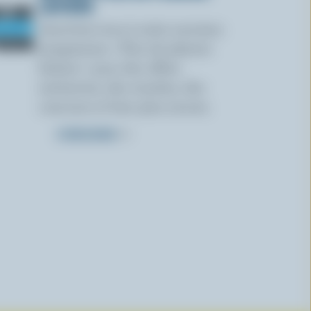
LAITIERS
Inscrivez-vous à notre nouveau
programme « Plus de plaisirs
laitiers » pour des offres
exclusives, des recettes, des
concours et bien plus encore.
S’INSCRIRE