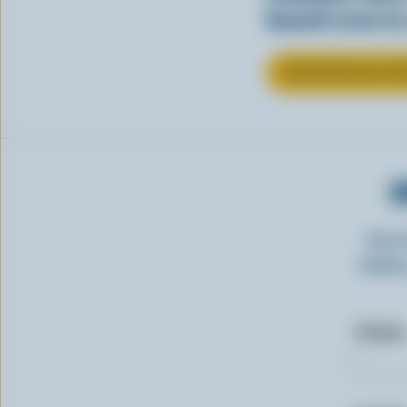
beauté avec la
EN SAVOIR PLUS SU
O
Insc
laitie
Prénom