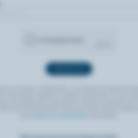
quant sur le bouton « INSCRIPTION », vous autorisez les Producteurs lait
 à vous envoyer l’infolettre à l’adresse courriel fournie. Si vous le sou
ouvez vous désabonner en tout temps en cliquant sur le lien prévu à cet
itué au bas de toute infolettre. Pour de plus amples détails, veuillez li
notre
politique de confidentialité
ou nous joindre.
Retrouvez-nous sur les réseaux sociaux