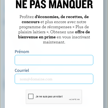
NE PAS MANQUER
Profitez
d’économies, de recettes, de
CO-OP GOLD
COMPLIMENTS
concours
et plus encore avec notre
Crème glacée biscuits et crème
Sandwichs à la crème glacée
saveur de caramel
programme de récompenses « Plus de
plaisirs laitiers ». Obtenez une
offre de
bienvenue en prime
en vous inscrivant
maintenant.
Prénom
Courriel
BEN & JERRY'S
COOLWAY
Crème glacée pâte à brownie
Dessert glacé à la vanille et
centre
aux pépites chocolatées
DÉCOUVRIR D’AUTRES PRODUITS