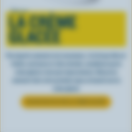
Tout sur
LA CRÈME
GLACÉE
Peu importe comment on la consomme, c’est lorsqu’elle est
fraîche, onctueuse et, bien entendu, canadienne que la
crème glacée a tout pour impressionner. Découvrez
comment clore votre prochain repas en beauté avec la
crème glacée
EN SAVOIR PLUS SUR LA CRÈME GLACÉE