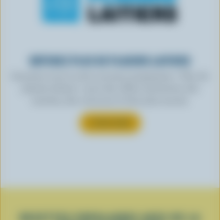
OBTENEZ PLUS DE PLAISIRS LAITIERS
Inscrivez-vous à notre nouveau programme « Plus de
plaisirs laitiers » pour des offres exclusives, des
recettes, des concours et bien plus encore.
S’INSCRIRE
RECETTES POPULAIRES AVEC DE LA