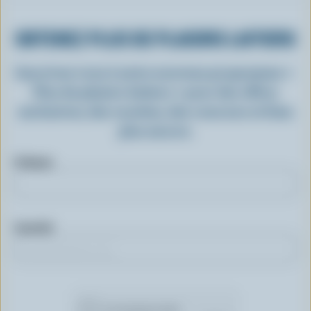
OBTENEZ PLUS DE PLAISIRS LAITIERS
Inscrivez-vous à notre nouveau programme «
Plus de plaisirs laitiers » pour des offres
exclusives, des recettes, des concours et bien
plus encore.
Prénom
Courriel