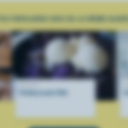
TES POPULAIRES AVEC DE LA CRÈME GLACÉ
RECETTE
R
Pouding au pain d'Ube
S