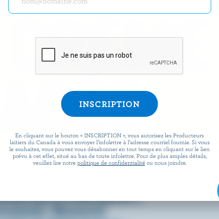
 CRÈME
ACÉE
En cliquant sur le bouton « INSCRIPTION », vous autorisez les Producteurs
laitiers du Canada à vous envoyer l’infolettre à l’adresse courriel fournie. Si vous
le souhaitez, vous pouvez vous désabonner en tout temps en cliquant sur le lien
prévu à cet effet, situé au bas de toute infolettre. Pour de plus amples détails,
omment on la consomme, c’est
veuillez lire notre
politique de confidentialité
ou nous joindre.
 fraîche, onctueuse et, bien
ienne que la crème glacée a
essionner. Découvrez