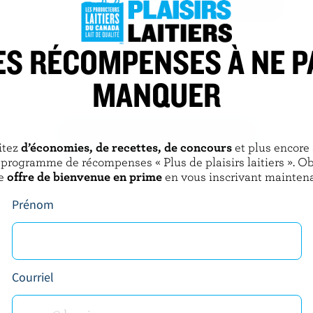
CHAGNON
ES RÉCOMPENSES À NE P
crème glacée moka,
Barres de crème glacée caramel
t fudge
salé coulis caramel trempée dans
MANQUER
le chocolat
DÉCOUVRIR D’AUTRES PRODUITS
itez
d’économies, de recettes, de concours
et plus encore
 programme de récompenses « Plus de plaisirs laitiers ». O
e
offre de bienvenue en prime
en vous inscrivant maintena
Prénom
Courriel