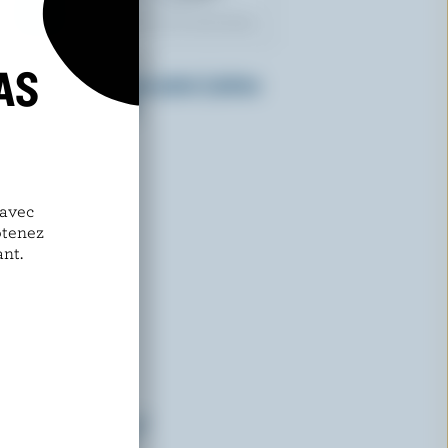
GO KUL ICE CREAM
AS
Crème glacée kesar pista (safran
doré et pistache)
 avec
btenez
nt.