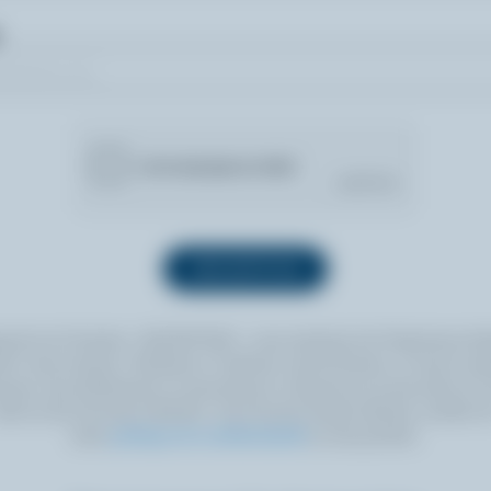
quant sur le bouton « INSCRIPTION », vous autorisez les Producteurs lait
 à vous envoyer l’infolettre à l’adresse courriel fournie. Si vous le sou
ouvez vous désabonner en tout temps en cliquant sur le lien prévu à cet
itué au bas de toute infolettre. Pour de plus amples détails, veuillez li
notre
politique de confidentialité
ou nous joindre.