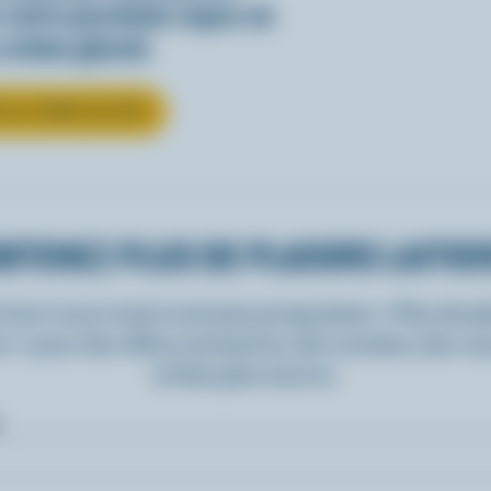
votre prochain repas en
 crème glacée
R LA CRÈME GLACÉE
BTENEZ PLUS DE PLAISIRS LAITIE
rivez-vous à notre nouveau programme « Plus de pla
rs » pour des offres exclusives, des recettes, des c
et bien plus encore.