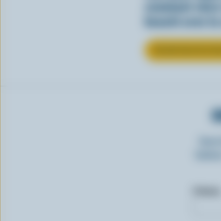
comment clore 
beauté avec la
EN SAVOIR PLUS SU
O
Insc
laitie
Prénom