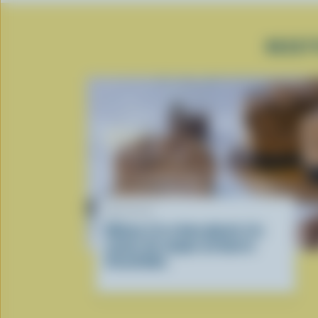
RECET
RECETTE
Gâteau à la crème glacée à la
saveur de coupes au beurre
d’arachides