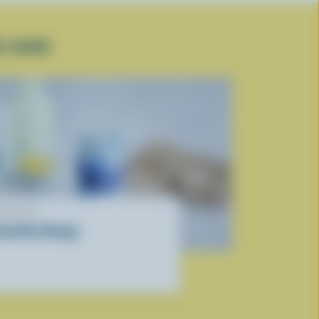
E DURE
ECETTE
moothie Nuage