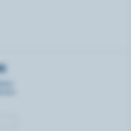
RS
isirs
oncours