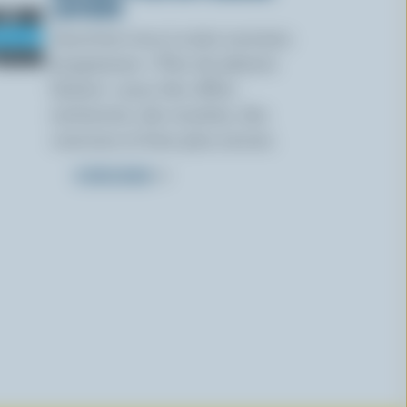
LAITIERS
Inscrivez-vous à notre nouveau
programme « Plus de plaisirs
laitiers » pour des offres
exclusives, des recettes, des
concours et bien plus encore.
S’INSCRIRE