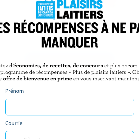
 DAIRY
ORGANIC MEADOW
ES RÉCOMPENSES À NE P
e tarte à la citrouille
Crème glacée biologique fraise
r)
MANQUER
DÉCOUVRIR D’AUTRES PRODUITS
itez
d’économies, de recettes, de concours
et plus encore
 programme de récompenses « Plus de plaisirs laitiers ». O
e
offre de bienvenue en prime
en vous inscrivant maintena
Prénom
Courriel