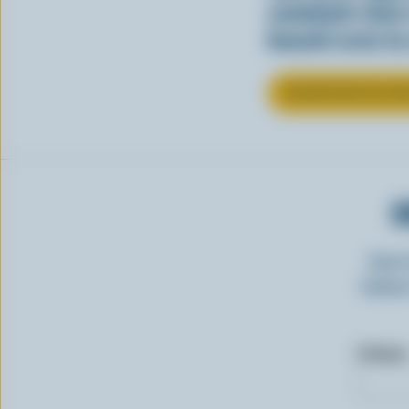
comment clore 
beauté avec la
EN SAVOIR PLUS SU
O
Insc
laitie
Prénom