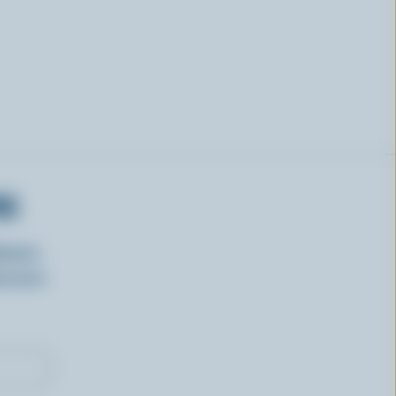
RS
isirs
oncours