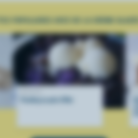
TES POPULAIRES AVEC DE LA CRÈME GLACÉ
RECETTE
R
Pouding au pain d'Ube
G
s
d