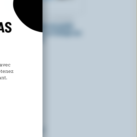
SCOTSBURN S'UNIT À FARMERS
AS
Crème glacée légère de qualité
supérieure gâteau au fromage aux
framboises noires
 avec
btenez
nt.