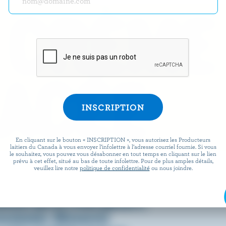
 CRÈME
ACÉE
En cliquant sur le bouton « INSCRIPTION », vous autorisez les Producteurs
laitiers du Canada à vous envoyer l’infolettre à l’adresse courriel fournie. Si vous
le souhaitez, vous pouvez vous désabonner en tout temps en cliquant sur le lien
prévu à cet effet, situé au bas de toute infolettre. Pour de plus amples détails,
omment on la consomme, c’est
veuillez lire notre
politique de confidentialité
ou nous joindre.
 fraîche, onctueuse et, bien
ienne que la crème glacée a
essionner. Découvrez