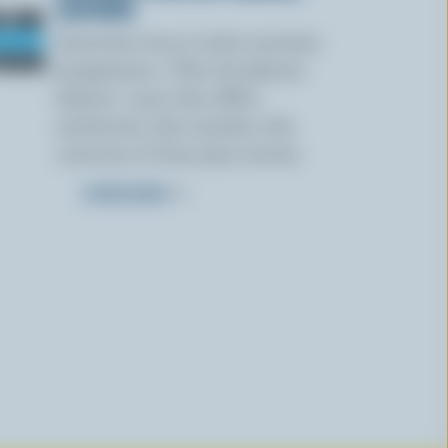
LAITIERS
Inscrivez-vous à notre nouveau
programme « Plus de plaisirs
laitiers » pour des offres
exclusives, des recettes, des
concours et bien plus encore.
S’INSCRIRE