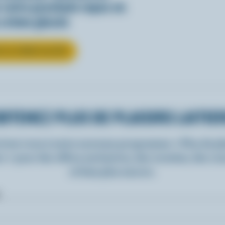
votre prochain repas en
 crème glacée
R LA CRÈME GLACÉE
BTENEZ PLUS DE PLAISIRS LAITIE
rivez-vous à notre nouveau programme « Plus de pla
rs » pour des offres exclusives, des recettes, des c
et bien plus encore.