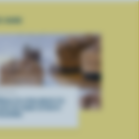
E DURE
ECETTE
âteau à la crème glacée à la
aveur de coupes au beurre
’arachides