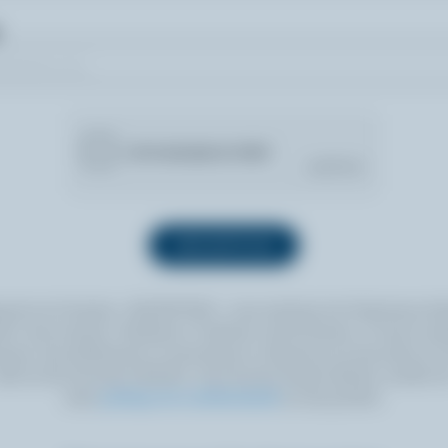
quant sur le bouton « INSCRIPTION », vous autorisez les Producteurs lait
 à vous envoyer l’infolettre à l’adresse courriel fournie. Si vous le sou
ouvez vous désabonner en tout temps en cliquant sur le lien prévu à cet
itué au bas de toute infolettre. Pour de plus amples détails, veuillez li
notre
politique de confidentialité
ou nous joindre.