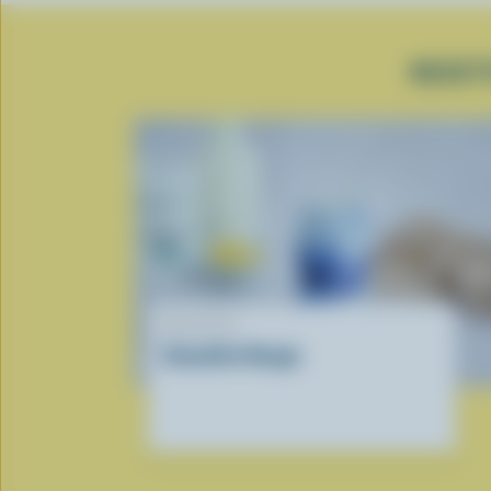
RECET
RECETTE
Smoothie Nuage