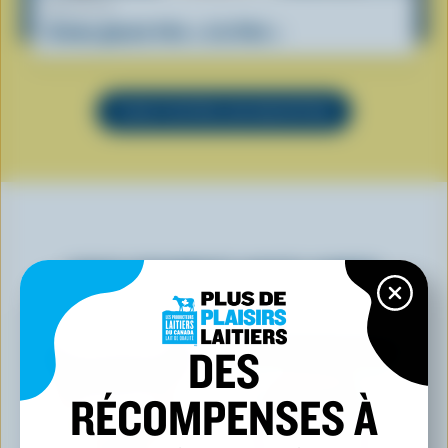
RECETTE
Crème glacée frite « à la Viet »
VOIR TOUTES LES RECETTES
VOUS POURRIEZ AUSSI AIMER
DES
RÉCOMPENSES À