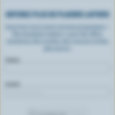
OBTENEZ PLUS DE PLAISIRS LAITIERS
Inscrivez-vous à notre nouveau programme «
Plus de plaisirs laitiers » pour des offres
exclusives, des recettes, des concours et bien
plus encore.
Prénom
Courriel