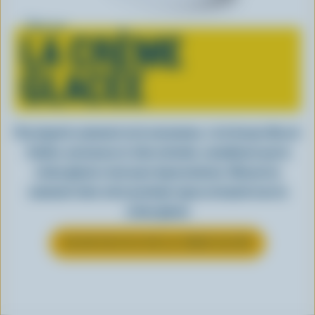
Tout sur
LA CRÈME
GLACÉE
Peu importe comment on la consomme, c’est lorsqu’elle est
fraîche, onctueuse et, bien entendu, canadienne que la
crème glacée a tout pour impressionner. Découvrez
comment clore votre prochain repas en beauté avec la
crème glacée
EN SAVOIR PLUS SUR LA CRÈME GLACÉE