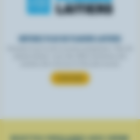
OBTENEZ PLUS DE PLAISIRS LAITIERS
Inscrivez-vous à notre nouveau programme « Plus de
plaisirs laitiers » pour des offres exclusives, des
recettes, des concours et bien plus encore.
S’INSCRIRE
RECETTES POPULAIRES AVEC CRÈME