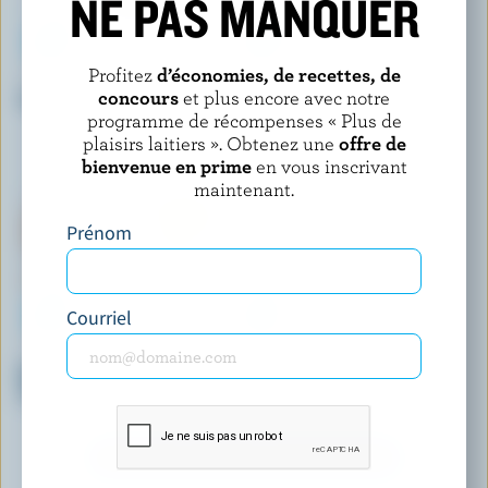
NE PAS MANQUER
Profitez
d’économies, de recettes, de
HÄAGEN-DAZS
SHAW'S ICE CREAM
concours
et plus encore avec notre
Crème glacée chocolat
Crème glacée cerise noire
sucrée
programme de récompenses « Plus de
plaisirs laitiers ». Obtenez une
offre de
bienvenue en prime
en vous inscrivant
maintenant.
Prénom
Courriel
COATICOOK
TRADITIONS
Bûche à la crème glacée tire
Mega sandwich à la crème
d'érable
glacée vanille
DÉCOUVRIR D’AUTRES PRODUITS