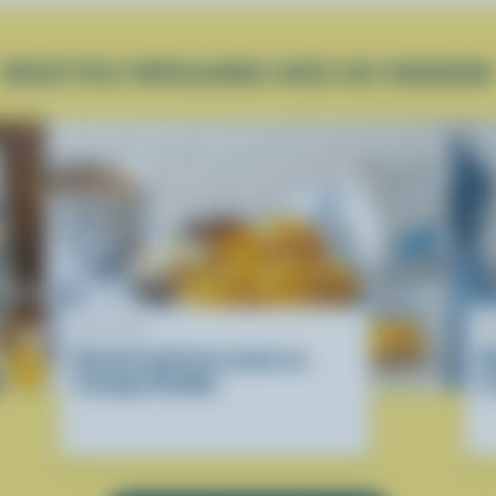
RECETTES POPULAIRES AVEC DU CHEDDAR
RECETTE
R
Recette facile de scones au
M
fromage Cheddar
f