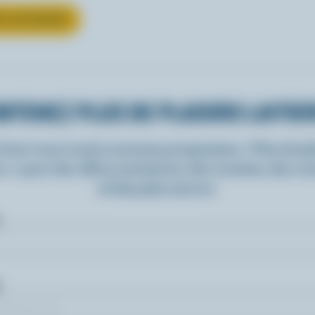
UR LE FROMAGE
BTENEZ PLUS DE PLAISIRS LAITIE
rivez-vous à notre nouveau programme « Plus de pla
rs » pour des offres exclusives, des recettes, des c
et bien plus encore.