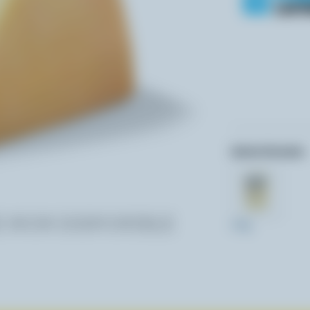
Autres formats:
275g