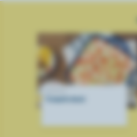
RECETTE
Trempette donair