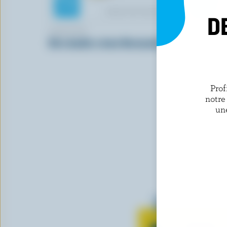
D
AGROPUR
SALERNO
Brie double crème Normandie
Mascarpo
Prof
notre
un
Tout sur