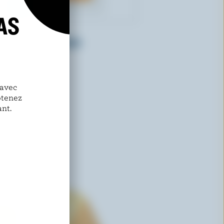
AS
ST-GUILLAUME
Cheddar doux coloré
 avec
btenez
nt.