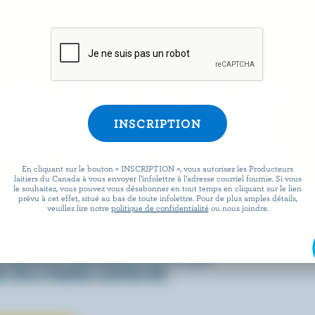
ROMAGE
En cliquant sur le bouton « INSCRIPTION », vous autorisez les Producteurs
laitiers du Canada à vous envoyer l’infolettre à l’adresse courriel fournie. Si vous
le souhaitez, vous pouvez vous désabonner en tout temps en cliquant sur le lien
prévu à cet effet, situé au bas de toute infolettre. Pour de plus amples détails,
 facile que de préparer des
veuillez lire notre
politique de confidentialité
ou nous joindre.
x lorsqu’ils sont agrémentés
écouvrez comment le fromage
 vie à toutes sortes de