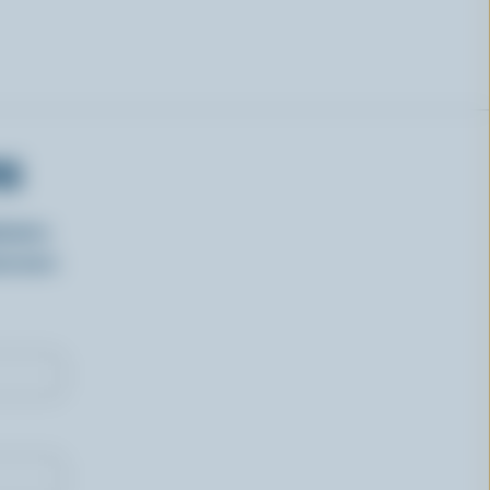
RS
isirs
oncours