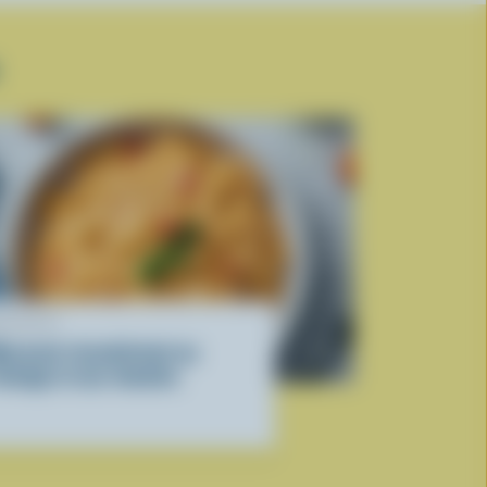
ECETTE
acaroni réconfortant au
romage et aux tomates