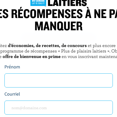
ES RÉCOMPENSES À NE P
BALDERSON
MANQUER
ne
Cheddar vieilli 1 an
DÉCOUVRIR D’AUTRES PRODUITS
itez
d’économies, de recettes, de concours
et plus encore
 programme de récompenses « Plus de plaisirs laitiers ». O
e
offre de bienvenue en prime
en vous inscrivant maintena
Prénom
Courriel