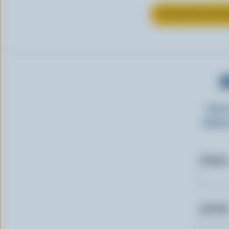
EN SAVOIR PLUS S
O
Insc
laitie
Prénom
Courriel