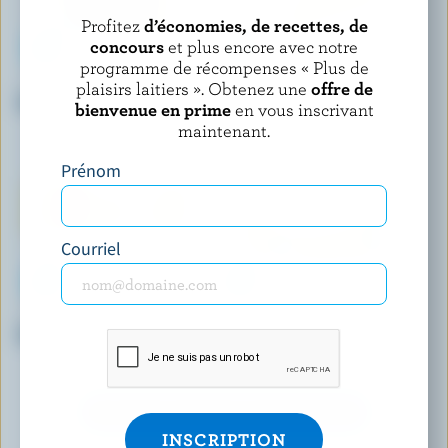
Profitez
d’économies, de recettes, de
concours
et plus encore avec notre
programme de récompenses « Plus de
ST-GUILLAUME
PC
plaisirs laitiers ». Obtenez une
offre de
Emmental
Oaxaca
bienvenue en prime
en vous inscrivant
maintenant.
Prénom
Courriel
L'ANCÊTRE
NORDICA
Cheddar mi-fort biologique
Fromage cottage sans lactose
2% M.G.
DÉCOUVRIR D’AUTRES PRODUITS