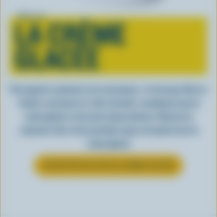
Tout sur
LA CRÈME
GLACÉE
Peu importe comment on la consomme, c’est lorsqu’elle est
fraîche, onctueuse et, bien entendu, canadienne que la
crème glacée a tout pour impressionner. Découvrez
comment clore votre prochain repas en beauté avec la
crème glacée
EN SAVOIR PLUS SUR LA CRÈME GLACÉE