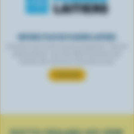
OBTENEZ PLUS DE PLAISIRS LAITIERS
Inscrivez-vous à notre nouveau programme « Plus de
plaisirs laitiers » pour des offres exclusives, des
recettes, des concours et bien plus encore.
S’INSCRIRE
RECETTES POPULAIRES AVEC CRÈME