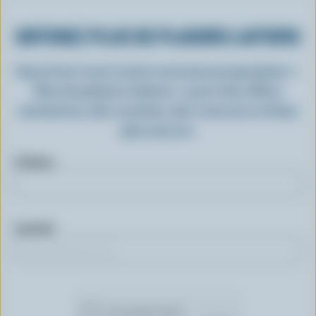
OBTENEZ PLUS DE PLAISIRS LAITIERS
Inscrivez-vous à notre nouveau programme «
Plus de plaisirs laitiers » pour des offres
exclusives, des recettes, des concours et bien
plus encore.
Prénom
Courriel