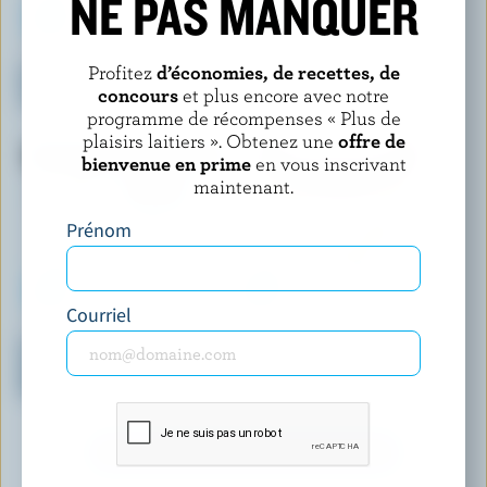
NE PAS MANQUER
WESTERN FAMILY SIGNATURE
CHAPMAN'S
Profitez
d’économies, de recettes, de
Crème glacée frisson à la
Crème glacée premium
concours
et plus encore avec notre
cannelle
passage du loup
programme de récompenses « Plus de
plaisirs laitiers ». Obtenez une
offre de
bienvenue en prime
en vous inscrivant
maintenant.
Prénom
Courriel
SCOTSBURN S'UNIT À FARMERS
HÄAGEN-DAZS
Crème glacée premium légère
Crème glacée gousse de
pâte à biscuits et brisures de
vanille
chocolat
DÉCOUVRIR D’AUTRES PRODUITS