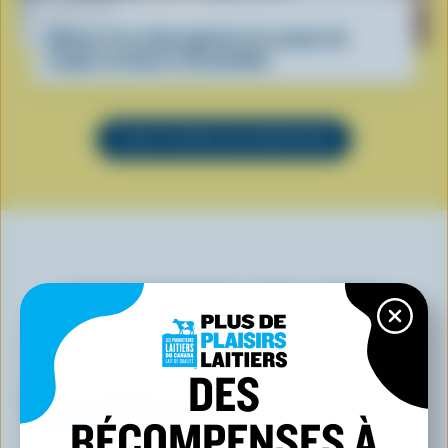
RECETTE
Gâteau à la crème glacée à la saveur de
coupes au beurre d’arachides
VOIR TOUTES LES RECETTES
VOUS POURRIEZ AUSSI AIMER
DES
RÉCOMPENSES À