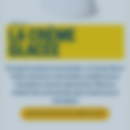
Tout sur
LA CRÈME
GLACÉE
Peu importe comment on la consomme, c’est lorsqu’elle est
fraîche, onctueuse et, bien entendu, canadienne que la
crème glacée a tout pour impressionner. Découvrez
comment clore votre prochain repas en beauté avec la
crème glacée
EN SAVOIR PLUS SUR LA CRÈME GLACÉE