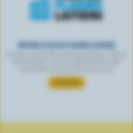
OBTENEZ PLUS DE PLAISIRS LAITIERS
Inscrivez-vous à notre nouveau programme « Plus de
plaisirs laitiers » pour des offres exclusives, des
recettes, des concours et bien plus encore.
S’INSCRIRE