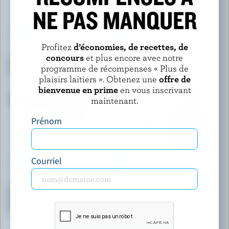
NE PAS MANQUER
Profitez
d’économies, de recettes, de
SCOTSBURN S'UNIT À FARMERS
WESTERN FAMILY SIGNATURE
concours
et plus encore avec notre
Crème glacée croquant au
Crème glacée queue de tigre
programme de récompenses « Plus de
caramel
plaisirs laitiers ». Obtenez une
offre de
bienvenue en prime
en vous inscrivant
maintenant.
Prénom
Courriel
SCOTSBURN S'UNIT À FARMERS
HÄAGEN-DAZS
Crème glacée premium légère
Barres de crème glacée vanille
pâte à biscuits et brisures de
amande
chocolat