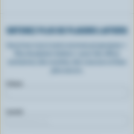
OBTENEZ PLUS DE PLAISIRS LAITIERS
Inscrivez-vous à notre nouveau programme «
Plus de plaisirs laitiers » pour des offres
exclusives, des recettes, des concours et bien
plus encore.
Prénom
Courriel