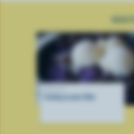
RECET
RECETTE
Pouding au pain d'Ube