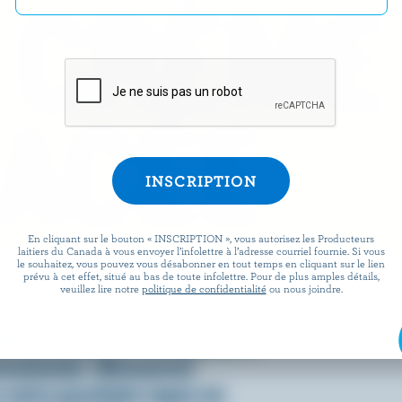
 CRÈME
ACÉE
En cliquant sur le bouton « INSCRIPTION », vous autorisez les Producteurs
laitiers du Canada à vous envoyer l’infolettre à l’adresse courriel fournie. Si vous
le souhaitez, vous pouvez vous désabonner en tout temps en cliquant sur le lien
prévu à cet effet, situé au bas de toute infolettre. Pour de plus amples détails,
omment on la consomme, c’est
veuillez lire notre
politique de confidentialité
ou nous joindre.
 fraîche, onctueuse et, bien
ienne que la crème glacée a
essionner. Découvrez
votre prochain repas en