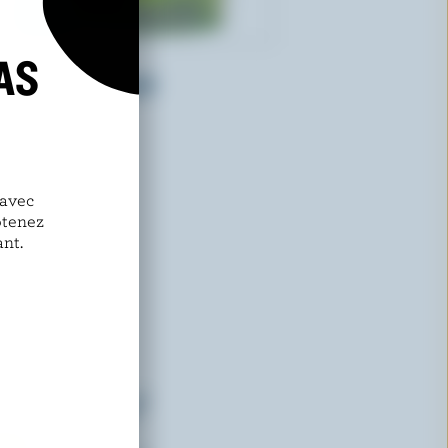
AS
BEN & JERRY'S
S'more je vous prie!
 avec
btenez
nt.