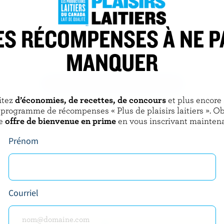
ES RÉCOMPENSES À NE P
AZS
BREYERS
ée chocolat
Crème glacée marbrée caramel
écossais
MANQUER
DÉCOUVRIR D’AUTRES PRODUITS
itez
d’économies, de recettes, de concours
et plus encore
 programme de récompenses « Plus de plaisirs laitiers ». O
e
offre de bienvenue en prime
en vous inscrivant maintena
Prénom
Courriel