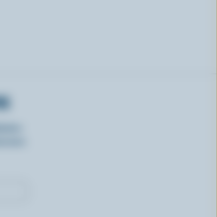
RS
isirs
oncours