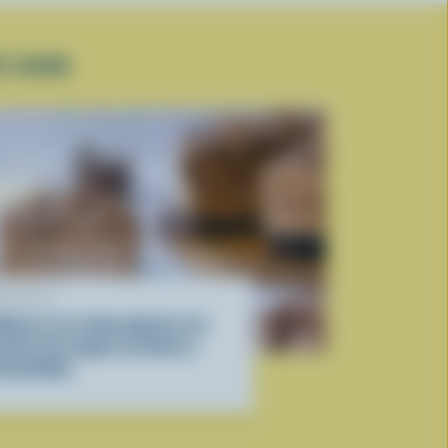
E DURE
ECETTE
âteau à la crème glacée à la
aveur de coupes au beurre
’arachides