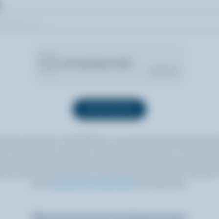
quant sur le bouton « INSCRIPTION », vous autorisez les Producteurs lait
 à vous envoyer l’infolettre à l’adresse courriel fournie. Si vous le sou
ouvez vous désabonner en tout temps en cliquant sur le lien prévu à cet
itué au bas de toute infolettre. Pour de plus amples détails, veuillez li
notre
politique de confidentialité
ou nous joindre.
Retrouvez-nous sur les réseaux sociaux