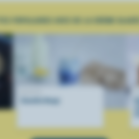
TES POPULAIRES AVEC DE LA CRÈME GLACÉ
RECETTE
R
Smoothie Nuage
G
s
d