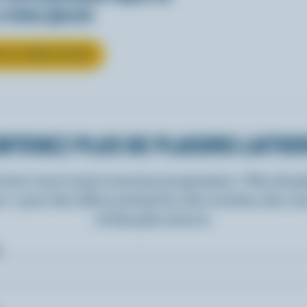
 crème glacée
R LA CRÈME GLACÉE
BTENEZ PLUS DE PLAISIRS LAITIE
rivez-vous à notre nouveau programme « Plus de pla
rs » pour des offres exclusives, des recettes, des c
et bien plus encore.