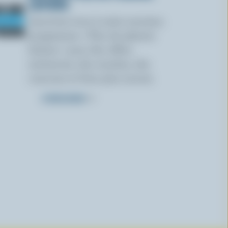
LAITIERS
Inscrivez-vous à notre nouveau
programme « Plus de plaisirs
laitiers » pour des offres
exclusives, des recettes, des
concours et bien plus encore.
S’INSCRIRE