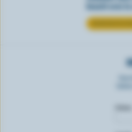
beauté avec la
EN SAVOIR PLUS SU
O
Insc
laitie
Prénom