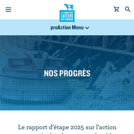
PROACTION
A
proAction Menu
l
NAV
l
e
r
a
u
NOS PROGRÈS
c
o
n
t
e
n
u
Le rapport d’étape 2025 sur l’action
p