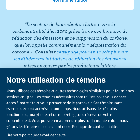
e
u
t
t
k
t
i
b
b
a
t
e
e
k
o
e
g
e
d
r
T
*Le secteur de la production laitière vise la
o
r
r
I
e
o
carboneutralité d’ici 2050 grâce à une combinaison de
k
a
n
s
k
réduction des émissions et de suppression du carbone,
m
t
que l’on appelle communément la « séquestration du
carbone ». Consulter
cette page pour en savoir plus sur
les différentes initiatives de réduction des émissions
mises en œuvre par les producteurs laitiers.
CONFIDENTIALITÉ
Share
this
LÉGAL
page
GÉRER LES TÉMOINS