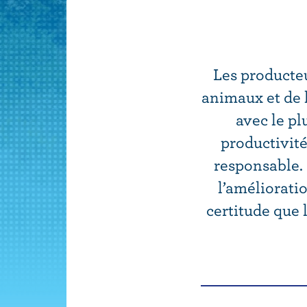
u
p
r
i
Les producteu
n
animaux et de 
c
avec le pl
i
productivité
p
responsable. 
a
l
l’améliorati
certitude que 