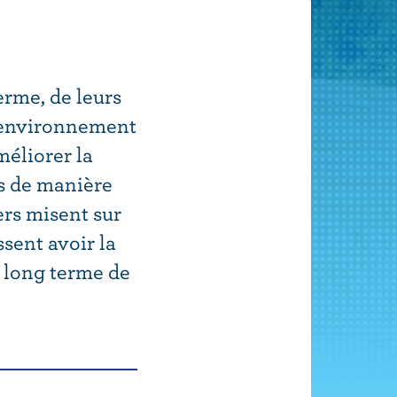
erme, de leurs
l’environnement
méliorer la
es de manière
ers misent sur
sent avoir la
à long terme de