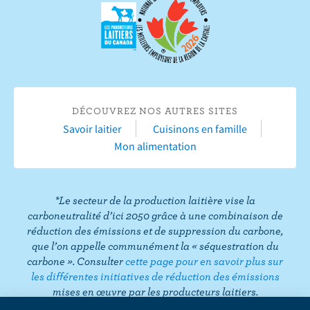
v
s
u
s
s
s
s
r
u
r
u
u
u
u
e
r
Y
r
r
r
r
s
F
o
I
T
L
P
u
a
u
n
w
i
i
r
c
T
s
i
n
n
T
DÉCOUVREZ NOS AUTRES SITES
e
u
t
t
k
t
i
Savoir laitier
Cuisinons en famille
b
b
a
t
e
e
k
Mon alimentation
o
e
g
e
d
r
T
o
r
r
I
e
o
k
a
n
s
k
*Le secteur de la production laitière vise la
m
t
carboneutralité d’ici 2050 grâce à une combinaison de
réduction des émissions et de suppression du carbone,
que l’on appelle communément la « séquestration du
carbone ». Consulter
cette page pour en savoir plus sur
les différentes initiatives de réduction des émissions
mises en œuvre par les producteurs laitiers.