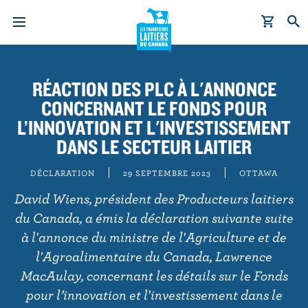
A
l
RÉACTION DES PLC À L'ANNONCE
l
CONCERNANT LE FONDS POUR
e
r
L’INNOVATION ET L'INVESTISSEMENT
a
DANS LE SECTEUR LAITIER
u
c
DÉCLARATION
29 SEPTEMBRE 2023
OTTAWA
o
David Wiens, président des Producteurs laitiers
n
du Canada, a émis la déclaration suivante suite
t
à l'annonce du ministre de l'Agriculture et de
e
l'Agroalimentaire du Canada, Lawrence
n
MacAulay, concernant les détails sur le Fonds
u
p
pour l’innovation et l'investissement dans le