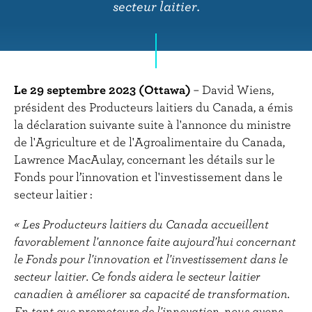
r
secteur laitier.
i
n
c
i
p
Le 29 septembre 2023 (Ottawa)
– David Wiens,
a
président des Producteurs laitiers du Canada, a émis
l
la déclaration suivante suite à l'annonce du ministre
de l'Agriculture et de l'Agroalimentaire du Canada,
Lawrence MacAulay, concernant les détails sur le
Fonds pour l’innovation et l'investissement dans le
secteur laitier :
« Les Producteurs laitiers du Canada accueillent
favorablement l'annonce faite aujourd'hui concernant
le Fonds pour l'innovation et l'investissement dans le
secteur laitier. Ce fonds aidera le secteur laitier
canadien à améliorer sa capacité de transformation.
En tant que promoteurs de l'innovation, nous avons