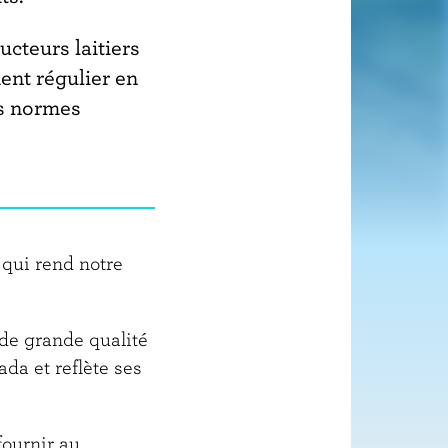
o
r
cteurs laitiers
m
ent régulier en
a
es normes
t
i
o
n
 qui rend notre
 de grande qualité
da et reflète ses
fournir au