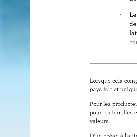
Le
de
la
ca
Lorsque cela compt
pays fort et uniqu
Pour les producteu
pour les familles 
valeurs.
D'un océan à l'aut