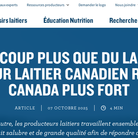
R
N
aux experts
Ressources producteurs
Demander le logo
Nous joindre
e
o
s
u
sirs laitiers
Éducation Nutrition
Recherche 
s
s
o
j
u
o
r
i
c
n
e
d
COUP PLUS QUE DU LAIT
s
r
p
e
r
R LAITIER CANADIEN 
o
d
u
CANADA PLUS FORT
c
t
e
u
ARTICLE
07 OCTOBRE 2025
4 MIN
r
s
utre, les producteurs laitiers travaillent ensembl
it salubre et de grande qualité afin de répondre