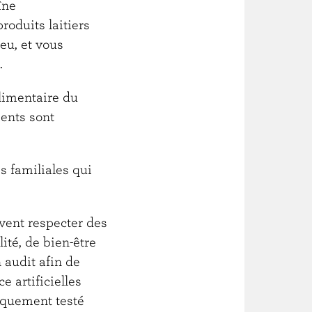
îne
roduits laitiers
eu, et vous
s.
alimentaire du
ments sont
s familiales qui
vent respecter des
ité, de bien-être
 audit afin de
e artificielles
tiquement testé