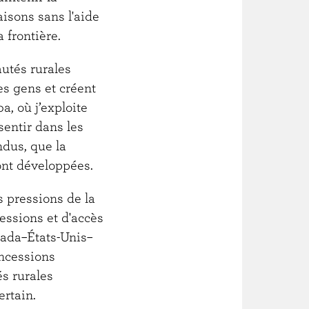
faisons sans l'aide
a frontière.
utés rurales
es gens et créent
, où j’exploite
entir dans les
endus, que la
sont développées.
s pressions de la
essions et d'accès
nada–États-Unis–
ncessions
és rurales
ertain.