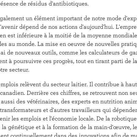
résence de résidus d'antibiotiques.
également un élément important de notre mode d'explo
'avenir dépend de nos actions d'aujourd'hui. L'empre
dien est inférieure à la moitié de la moyenne mondiale,
ibles au monde. La mise en oeuvre de nouvelles prati
sai de nouveaux outils, comme les calculateurs de gaz
ent à poursuivre ces progrès, tout en tirant parti de l
tre secteur.
emplois relèvent du secteur laitier. Il contribue à hau
 canadien. Derrière ces chiffres, se retrouvent non s
aussi des vétérinaires, des experts en nutrition anim
transformateurs et d'autres travailleurs qui dépende
tenir les emplois et l'économie locale. De la robotique
la génétique et à la formation de la main-d'œuvre, l
ssent continuellement dans des innovations afin de ma