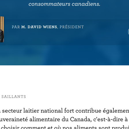
consommateurs canadiens.
PAR
M. DAVID WIENS
, PRÉSIDENT
 SAILLANTS
 secteur laitier national fort contribue égalemen
uveraineté alimentaire du Canada, c'est-à-dire à
 choisir comment et où nos aliments sont produi