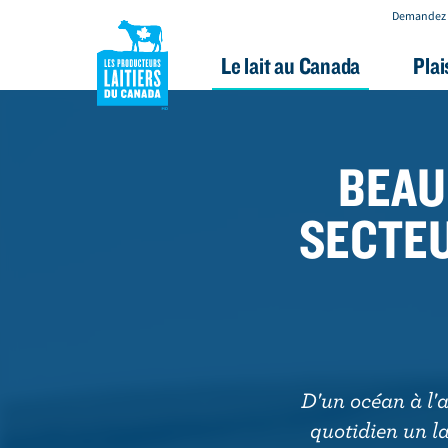
Demandez 
Le lait au Canada
Plai
A
l
l
BEAU
e
r
SECTEU
a
u
c
o
n
t
D'un océan à l'a
e
quotidien un la
n