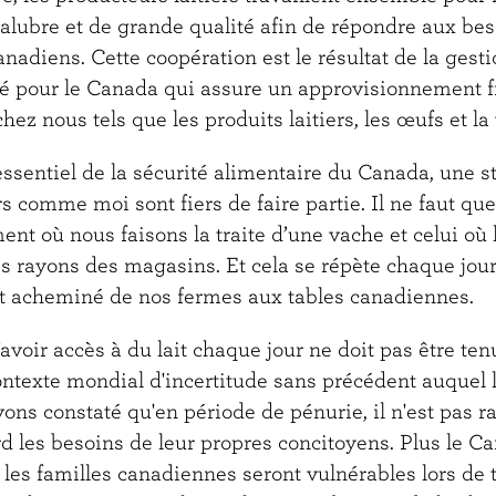
salubre et de grande qualité afin de répondre aux be
diens. Cette coopération est le résultat de la gestio
 pour le Canada qui assure un approvisionnement f
chez nous tels que les produits laitiers, les œufs et la 
ssentiel de la sécurité alimentaire du Canada, une st
rs comme moi sont fiers de faire partie. Il ne faut qu
nt où nous faisons la traite d’une vache et celui où l
s rayons des magasins. Et cela se répète chaque jour
 est acheminé de nos fermes aux tables canadiennes.
avoir accès à du lait chaque jour ne doit pas être te
ontexte mondial d'incertitude sans précédent auquel 
ons constaté qu'en période de pénurie, il n'est pas r
rd les besoins de leur propres concitoyens. Plus le 
 les familles canadiennes seront vulnérables lors de 