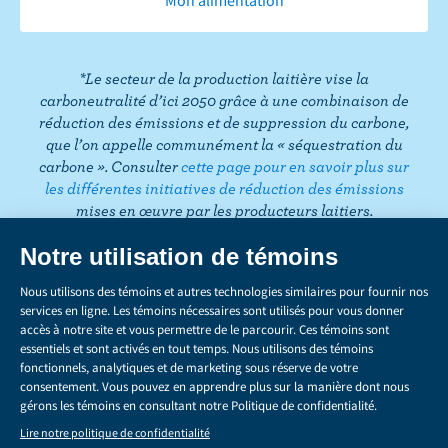
o
e
g
e
d
r
T
o
r
r
I
e
o
k
a
n
s
k
*Le secteur de la production laitière vise la
m
t
carboneutralité d’ici 2050 grâce à une combinaison de
réduction des émissions et de suppression du carbone,
que l’on appelle communément la « séquestration du
carbone ». Consulter
cette page pour en savoir plus sur
les différentes initiatives de réduction des émissions
mises en œuvre par les producteurs laitiers.
CONFIDENTIALITÉ
Share
this
LÉGAL
page
GÉRER LES TÉMOINS