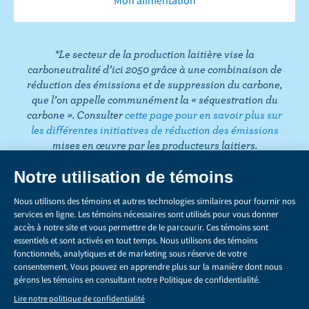
o
e
g
e
d
r
T
o
r
r
I
e
o
k
a
n
s
k
*Le secteur de la production laitière vise la
m
t
carboneutralité d’ici 2050 grâce à une combinaison de
réduction des émissions et de suppression du carbone,
que l’on appelle communément la « séquestration du
carbone ». Consulter
cette page pour en savoir plus sur
les différentes initiatives de réduction des émissions
mises en œuvre par les producteurs laitiers.
CONFIDENTIALITÉ
Share
this
LÉGAL
page
GÉRER LES TÉMOINS