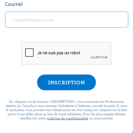
Courriel
Yogourt
En cliquant sur le bouton « INSCRIPTION », vous autorisez les Producteurs
laitiers du Canada à vous envoyer l’infolettre à l’adresse courriel fournie. Si vous
Crème glacée
le souhaitez, vous pouvez vous désabonner en tout temps en cliquant sur le lien
prévu à cet effet, situé au bas de toute infolettre. Pour de plus amples détails,
veuillez lire notre
politique de confidentialité
ou nous joindre.