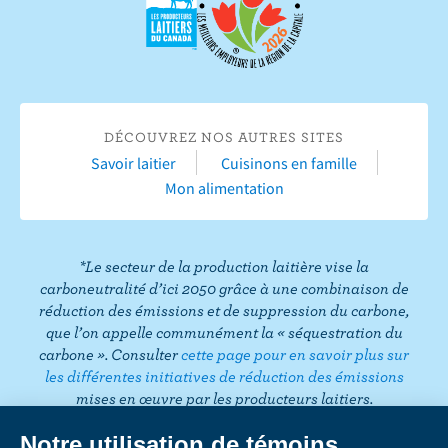
r
u
r
u
u
u
u
e
r
Y
r
r
r
r
s
F
o
I
T
L
P
u
a
u
n
w
i
i
r
c
T
s
i
n
n
T
DÉCOUVREZ NOS AUTRES SITES
e
u
t
t
k
t
i
Savoir laitier
Cuisinons en famille
b
b
a
t
e
e
k
Mon alimentation
o
e
g
e
d
r
T
o
r
r
I
e
o
k
a
n
s
k
*Le secteur de la production laitière vise la
m
t
carboneutralité d’ici 2050 grâce à une combinaison de
réduction des émissions et de suppression du carbone,
que l’on appelle communément la « séquestration du
carbone ». Consulter
cette page pour en savoir plus sur
les différentes initiatives de réduction des émissions
mises en œuvre par les producteurs laitiers.