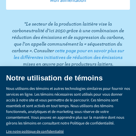
o
e
g
e
d
r
T
o
r
r
I
e
o
k
a
n
s
k
*Le secteur de la production laitière vise la
m
t
carboneutralité d’ici 2050 grâce à une combinaison de
réduction des émissions et de suppression du carbone,
que l’on appelle communément la « séquestration du
carbone ». Consulter
cette page pour en savoir plus sur
les différentes initiatives de réduction des émissions
mises en œuvre par les producteurs laitiers.
CONFIDENTIALITÉ
Share
this
LÉGAL
page
GÉRER LES TÉMOINS