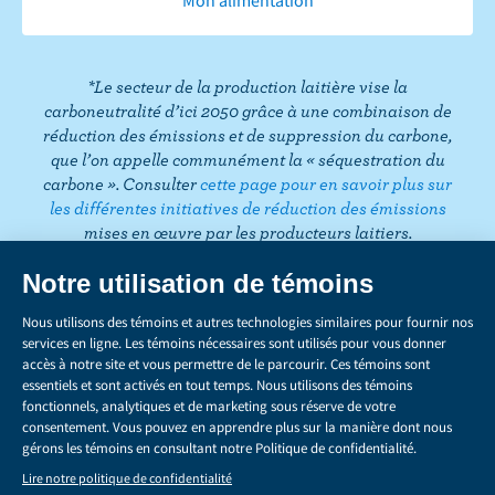
o
e
g
e
d
r
T
o
r
r
I
e
o
k
a
n
s
k
*Le secteur de la production laitière vise la
m
t
carboneutralité d’ici 2050 grâce à une combinaison de
réduction des émissions et de suppression du carbone,
que l’on appelle communément la « séquestration du
carbone ». Consulter
cette page pour en savoir plus sur
les différentes initiatives de réduction des émissions
mises en œuvre par les producteurs laitiers.
CONFIDENTIALITÉ
Share
this
LÉGAL
page
GÉRER LES TÉMOINS